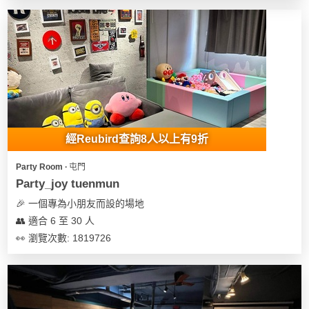
花
員
動
束
慶
計
攻
及
祝
劃
略
花
生
藝
日
社
禮
會
拍
交
品
員
拖
軟
需
經Reubird查詢8人以上有9折
訂
件
知
企
製
Party Room ∙ 屯門
業/
禮
Party_joy tuenmun
公
物
夾
🎉 一個專為小朋友而設的場地
司
時
聯
👥 適合 6 至 30 人
場
活
間
絡
👀 瀏覽次數: 1819726
地
動
神
我
佈
器
們
婚
置
關
禮
用
情
於
品
侶