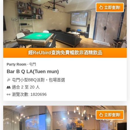
立即查詢!
經ReUbird查詢免費暢飲非酒精飲品
Party Room ∙ 屯門
Bar B Q LA(Tuen mun)
🎉 屯門小型BBQ派對，包場首選
👥 適合 2 至 20 人
👀 瀏覽次數: 1820696
立即查詢!