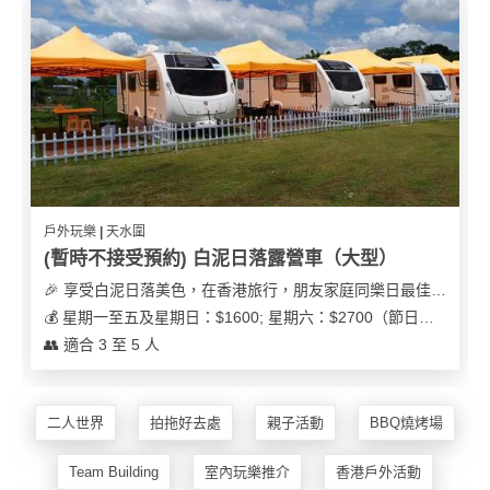
戶外玩樂 | 天水圍
(暫時不接受預約) 白泥日落露營車（大型）
🎉 享受白泥日落美色，在香港旅行，朋友家庭同樂日最佳之選
💰 星期一至五及星期日：$1600; 星期六：$2700（節日可能會有浮動）
👥 適合 3 至 5 人
二人世界
拍拖好去處
親子活動
BBQ燒烤場
Team Building
室內玩樂推介
香港戶外活動