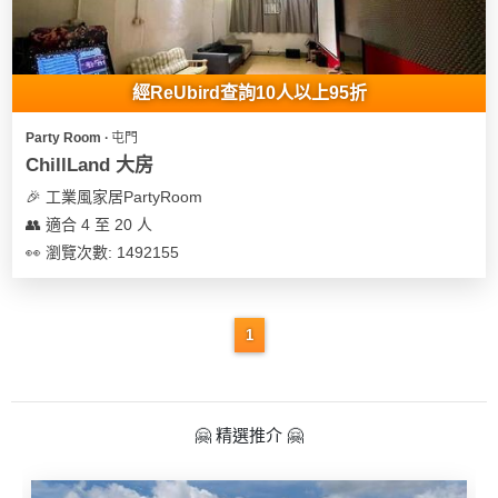
經ReUbird查詢10人以上95折
Party Room ∙ 屯門
ChillLand 大房
🎉 工業風家居PartyRoom
👥 適合 4 至 20 人
👀 瀏覽次數: 1492155
1
🤗 精選推介 🤗