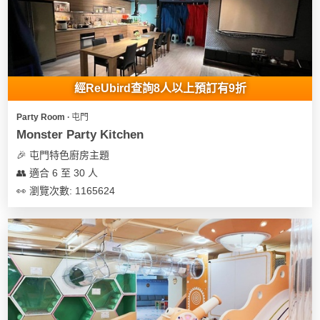
我
親
心
們
子
即
願
活
食
清
動
即
單
煮
經ReUbird查詢8人以上預訂有9折
系
列
Party Room ∙ 屯門
Monster Party Kitchen
聚
🎉 屯門特色廚房主題
會
👥 適合 6 至 30 人
及
👀 瀏覽次數: 1165624
拍
拖
餐
廳
BBQ
場