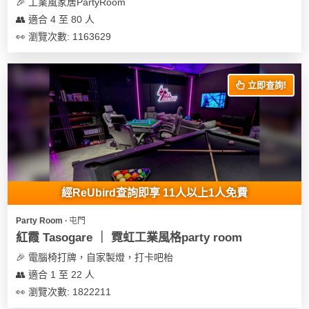
及
🎉 工業風家居PartyRoom
產
👥 適合 4 至 80 人
品
👀 瀏覽次數: 1163629
分
類
立即查詢!
活
Party
動
Room
類
到
型
會
經ReUbird查詢即享 11人以上1人免費
美
活
食
搞
Party Room ∙ 屯門
動
Party
紅霞 Tasogare ｜ 霓虹工業風格party room
特
攻
🎉 電腦椅打牌，自家製燈，打卡吧枱
色
朋
略
👥 適合 1 至 22 人
蛋
友
糕
聚
👀 瀏覽次數: 1822211
會
會
活