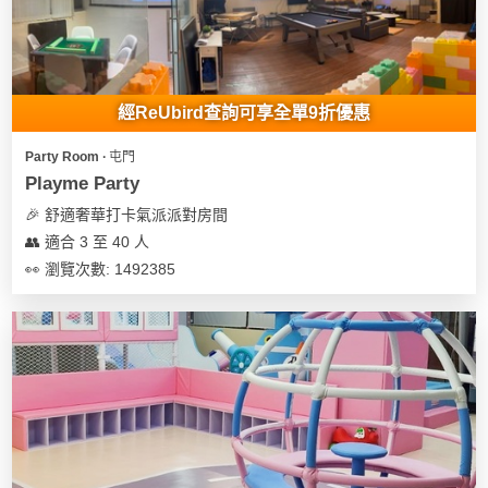
經ReUbird查詢可享全單9折優惠
Party Room ∙ 屯門
Playme Party
🎉 舒適奢華打卡氣派派對房間
👥 適合 3 至 40 人
👀 瀏覽次數: 1492385