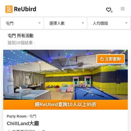
0
屯門
選擇人數
人均價錢
繁
屯門 所有活動
中
搵到16個結果 :
EN
立即查詢!
登
入
註
冊
經ReUbird查詢10人以上95折
Party Room ∙ 屯門
服
ChillLand大廳
務