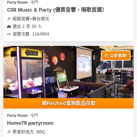
Party Room ∙ 屯門
遊
C08 Music & Party (優質音響，唱歌首選）
艇
🎉 超靚音響+舞台燈光
出
👥 適合 2 至 30 人
租
👀 瀏覽次數: 1164904
立即查詢!
經ReUbird查詢飲品任飲
Party Room ∙ 屯門
Home79 partyroom
🎉 聚會好地方, BBQ