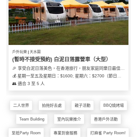
花
員
動
束
慶
計
攻
及
祝
劃
略
花
生
藝
日
社
禮
會
拍
交
品
員
戶外玩樂 | 天水圍
拖
軟
需
(暫時不接受預約) 白泥日落露營車（大型）
訂
件
知
🎉 享受白泥日落美色，在香港旅行，朋友家庭同樂日最佳之選
企
製
💰 星期一至五及星期日：$1600; 星期六：$2700（節日可能會有浮動）
業/
禮
👥 適合 3 至 5 人
公
物
夾
司
時
聯
場
活
間
絡
二人世界
拍拖好去處
親子活動
BBQ燒烤場
地
動
神
我
佈
器
們
婚
Team Building
室內玩樂推介
香港戶外活動
置
關
禮
用
情
於
至抵Party Room
專業到會服務
打麻雀 Party Room!
品
侶