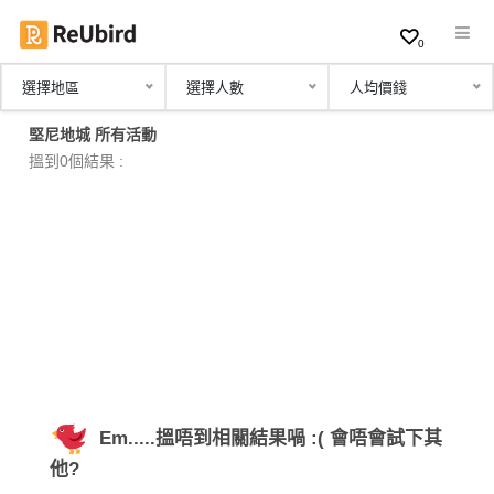
0
選擇地區
選擇人數
人均價錢
繁
堅尼地城 所有活動
中
搵到0個結果 :
EN
登
入
註
冊
Em.....搵唔到相關結果喎 :( 會唔會試下其
服
他?
務