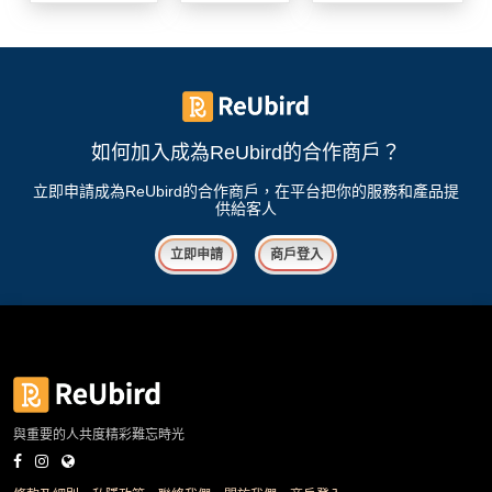
我
親
心
們
子
即
願
活
食
清
動
即
單
煮
系
如何加入成為ReUbird的合作商戶？
列
立即申請成為ReUbird的合作商戶，在平台把你的服務和產品提
供給客人
聚
會
立即申請
商戶登入
及
拍
拖
餐
廳
BBQ
與重要的人共度精彩難忘時光
場