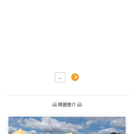
及
產
品
分
類
活
Party
動
Room
類
到
型
會
...
美
活
食
搞
動
Party
🤗 精選推介 🤗
特
攻
色
朋
略
蛋
友
糕
聚
會
會
活