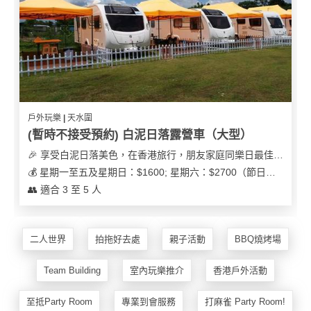
花
員
動
束
慶
計
攻
及
祝
劃
略
花
生
藝
日
社
禮
會
拍
交
品
員
戶外玩樂 | 天水圍
拖
軟
需
(暫時不接受預約) 白泥日落露營車（大型）
訂
件
知
🎉 享受白泥日落美色，在香港旅行，朋友家庭同樂日最佳之選
企
製
💰 星期一至五及星期日：$1600; 星期六：$2700（節日可能會有浮動）
業/
禮
👥 適合 3 至 5 人
公
物
夾
司
時
聯
場
活
間
絡
二人世界
拍拖好去處
親子活動
BBQ燒烤場
地
動
神
我
佈
器
們
婚
Team Building
室內玩樂推介
香港戶外活動
置
關
禮
用
情
於
至抵Party Room
專業到會服務
打麻雀 Party Room!
品
侶