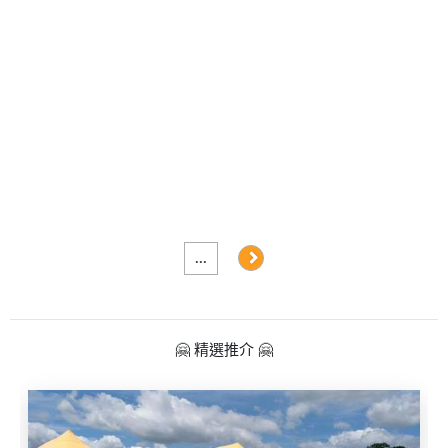
及
產
品
分
類
活
Party
動
Room
類
到
型
會
...
美
活
食
搞
動
Party
🤗 精選推介 🤗
特
攻
色
朋
略
蛋
友
糕
聚
會
會
活