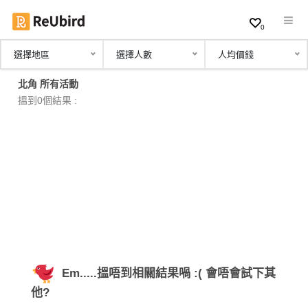
0
選擇地區
選擇人數
人均價錢
繁
北角 所有活動
中
搵到0個結果 :
EN
登
入
註
冊
Em.....搵唔到相關結果喎 :( 會唔會試下其
服
他?
務