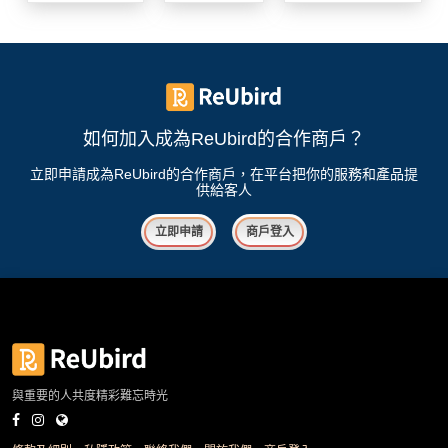
我
親
心
們
子
即
願
活
食
清
動
即
單
煮
系
如何加入成為ReUbird的合作商戶？
列
立即申請成為ReUbird的合作商戶，在平台把你的服務和產品提
供給客人
聚
會
立即申請
商戶登入
及
拍
拖
餐
廳
BBQ
與重要的人共度精彩難忘時光
場