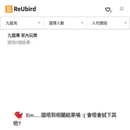
0
九龍灣
選擇人數
人均價錢
繁
九龍灣 室內玩樂
中
搵到0個結果 :
EN
登
入
註
冊
Em.....搵唔到相關結果喎 :( 會唔會試下其
服
他?
務