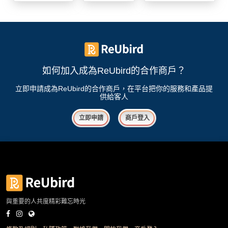
我
親
心
們
子
即
願
活
食
清
動
即
單
煮
系
如何加入成為ReUbird的合作商戶？
列
立即申請成為ReUbird的合作商戶，在平台把你的服務和產品提
供給客人
聚
會
立即申請
商戶登入
及
拍
拖
餐
廳
BBQ
與重要的人共度精彩難忘時光
場