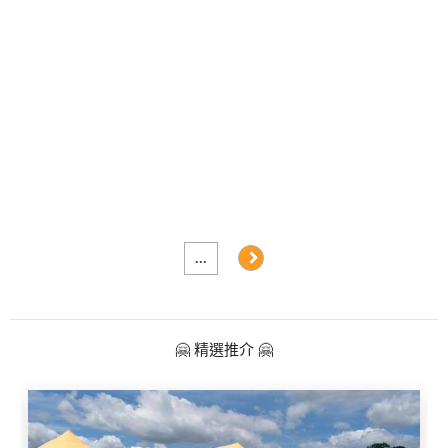
及
產
品
分
類
活
Party
動
Room
類
到
型
會
...
美
活
食
搞
動
Party
🤗 精選推介 🤗
特
攻
色
朋
略
蛋
友
糕
聚
會
會
活