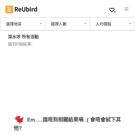
0
選擇地區
選擇人數
人均價錢
繁
深水埗 所有活動
中
搵到0個結果 :
EN
登
入
註
冊
Em.....搵唔到相關結果喎 :( 會唔會試下其
服
他?
務