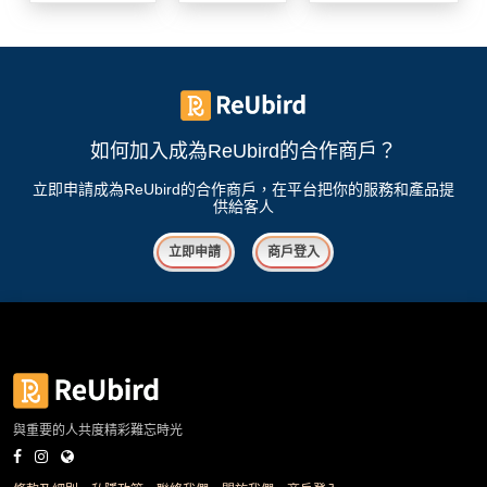
我
親
心
們
子
即
願
活
食
清
動
即
單
煮
系
如何加入成為ReUbird的合作商戶？
列
立即申請成為ReUbird的合作商戶，在平台把你的服務和產品提
供給客人
聚
會
立即申請
商戶登入
及
拍
拖
餐
廳
BBQ
與重要的人共度精彩難忘時光
場