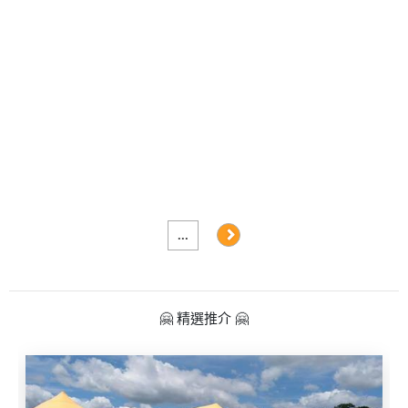
及
產
品
分
類
活
Party
動
Room
類
到
型
會
...
美
活
食
搞
動
Party
🤗 精選推介 🤗
特
攻
色
朋
略
蛋
友
糕
聚
會
會
活