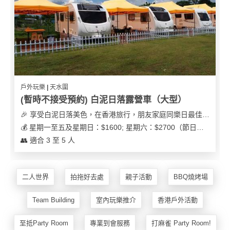
花
員
動
束
慶
計
攻
及
祝
劃
略
花
生
藝
日
社
禮
會
拍
交
品
員
戶外玩樂 | 天水圍
拖
軟
需
(暫時不接受預約) 白泥日落露營車（大型）
訂
件
知
🎉 享受白泥日落美色，在香港旅行，朋友家庭同樂日最佳之選
企
製
💰 星期一至五及星期日：$1600; 星期六：$2700（節日可能會有浮動）
業/
禮
👥 適合 3 至 5 人
公
物
夾
司
時
聯
場
活
間
絡
二人世界
拍拖好去處
親子活動
BBQ燒烤場
地
動
神
我
佈
器
們
婚
Team Building
室內玩樂推介
香港戶外活動
置
關
禮
用
情
於
至抵Party Room
專業到會服務
打麻雀 Party Room!
品
侶