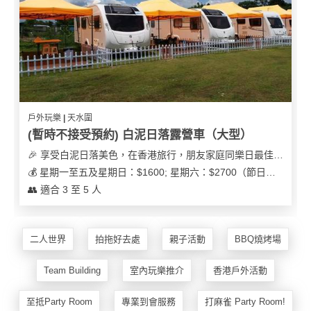
花
員
動
束
慶
計
攻
及
祝
劃
略
花
生
藝
日
社
禮
會
拍
交
品
員
戶外玩樂 | 天水圍
拖
軟
需
(暫時不接受預約) 白泥日落露營車（大型）
訂
件
知
🎉 享受白泥日落美色，在香港旅行，朋友家庭同樂日最佳之選
企
製
💰 星期一至五及星期日：$1600; 星期六：$2700（節日可能會有浮動）
業/
禮
👥 適合 3 至 5 人
公
物
夾
司
時
聯
場
活
間
絡
二人世界
拍拖好去處
親子活動
BBQ燒烤場
地
動
神
我
佈
器
們
婚
Team Building
室內玩樂推介
香港戶外活動
置
關
禮
用
情
於
至抵Party Room
專業到會服務
打麻雀 Party Room!
品
侶