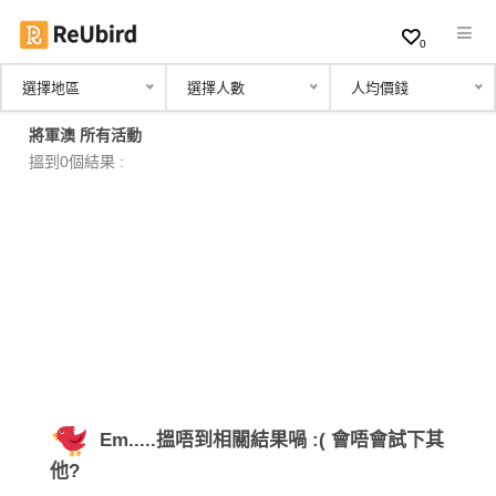
0
選擇地區
選擇人數
人均價錢
繁
將軍澳 所有活動
中
搵到0個結果 :
EN
登
入
註
冊
Em.....搵唔到相關結果喎 :( 會唔會試下其
服
他?
務