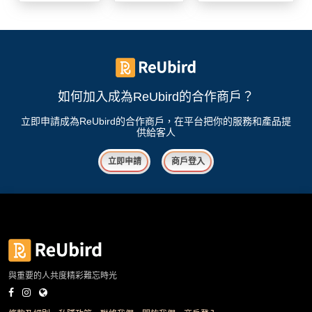
我
親
心
們
子
即
願
活
食
清
動
即
單
煮
系
如何加入成為ReUbird的合作商戶？
列
立即申請成為ReUbird的合作商戶，在平台把你的服務和產品提
供給客人
聚
會
立即申請
商戶登入
及
拍
拖
餐
廳
BBQ
與重要的人共度精彩難忘時光
場