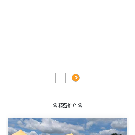
及
產
品
分
類
活
Party
動
Room
類
到
型
會
...
美
活
食
搞
動
Party
🤗 精選推介 🤗
特
攻
色
朋
略
蛋
友
糕
聚
會
會
活