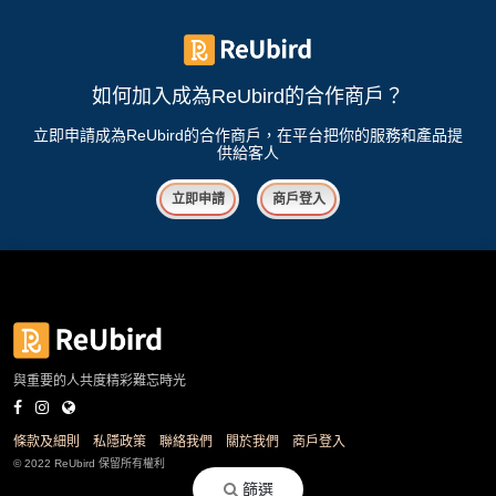
花
員
動
束
慶
計
攻
及
祝
劃
略
如何加入成為ReUbird的合作商戶？
花
生
藝
日
立即申請成為ReUbird的合作商戶，在平台把你的服務和產品提
社
禮
會
供給客人
拍
交
品
員
立即申請
商戶登入
拖
軟
需
訂
件
知
企
製
業/
禮
公
物
夾
司
時
聯
場
活
間
絡
與重要的人共度精彩難忘時光
地
動
神
我
佈
器
們
婚
置
條款及細則
私隱政策
聯絡我們
關於我們
商戶登入
關
禮
用
情
© 2022 ReUbird 保留所有權利
於
品
侶
篩選