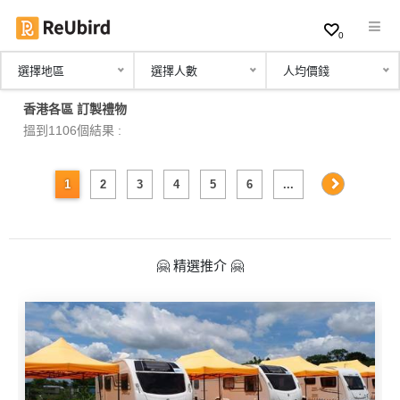
0
選擇地區
選擇人數
人均價錢
繁
香港各區 訂製禮物
中
搵到1106個結果 :
EN
1
2
3
4
5
6
...
登
入
🤗 精選推介 🤗
註
冊
服
務