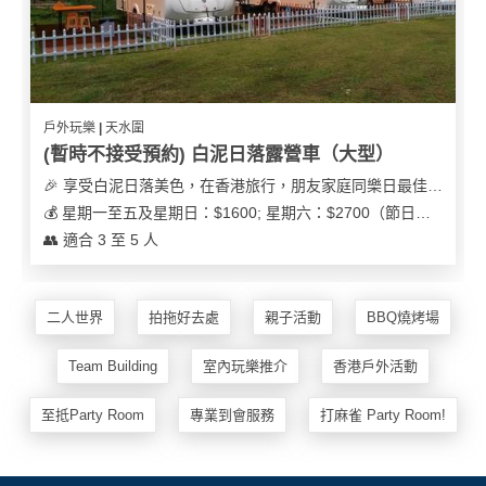
及
產
品
分
類
戶外玩樂 | 天水圍
(暫時不接受預約) 白泥日落露營車（大型）
活
Party
🎉 享受白泥日落美色，在香港旅行，朋友家庭同樂日最佳之選
動
Room
💰 星期一至五及星期日：$1600; 星期六：$2700（節日可能會有浮動）
類
👥 適合 3 至 5 人
到
型
會
美
二人世界
拍拖好去處
親子活動
BBQ燒烤場
活
食
搞
動
Party
Team Building
室內玩樂推介
香港戶外活動
特
攻
色
朋
略
至抵Party Room
專業到會服務
打麻雀 Party Room!
蛋
友
糕
聚
會
會
活