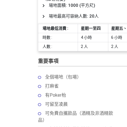
員
朋
動
食
場地面積: 1000 (平方尺)
計
友
攻
劃
特
聚
略
場地最高可容納人數: 20人
色
會
蛋
場地最低消費 :
星期一至四
星期五、
社
慶
會
糕
時數 :
4 小時
6 小時
交
祝
員
人數 :
2 人
2 人
軟
花
生
需
件
束
日
知
重要事項
及
拍
花
拖
夾
藝
全個場地（包場）
時
禮
聯
打麻雀
企
間
品
絡
業
神
有Poker枱
我
/
訂
器
可留至凌晨
們
公
製
關
可免費自攜飲品（酒精及非酒精飲
司
情
禮
於
品）
活
侶
物
我