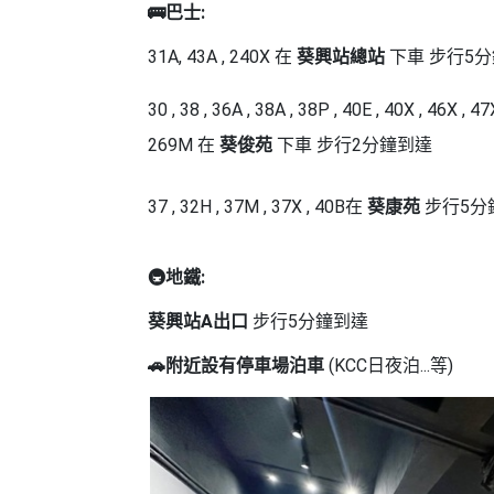
🚌
巴士:
工
作
31A
,
43A
,
240X
在
葵興站總站
下車 步行5分
坊
30
,
38
,
36A
,
38A
,
38P
,
40E
,
40X
,
46X
,
47
戶
269M 在
葵俊苑
下車 步行2分鐘到達
外
玩
樂
37
,
32H
,
37M
,
37X
,
40B
在
葵康苑
步行5分
遊
艇
🚇
地鐵:
出
葵興站A出口
步行5分鐘到達
租
🚗
附近設有停車場泊車
(KCC日夜泊...等)