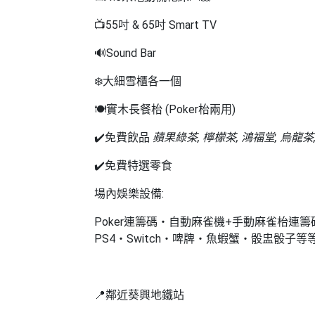
拖
餐
📺
55吋 & 65吋 Smart TV
廳
🔊Sound Bar
B
❄️
大細雪櫃各一個
B
Q
🍽️
實木長餐枱 (Poker枱兩用)
場
✔️免費飲品
蘋果綠茶, 檸檬茶, 鴻福堂, 烏龍茶, 可
地
✔️免費特選零食
新
場內娛樂設備:
奇
玩
Poker連籌碼・自動麻雀機+手動麻雀枱連籌碼・
樂
PS4・Switch・啤牌・魚蝦蟹・骰盅骰子等等
體
驗
手
📍鄰近葵興地鐵站
作