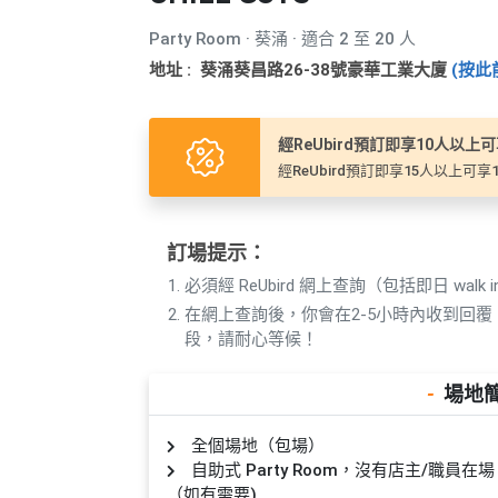
產
品
Party Room · 葵涌 · 適合 2 至 20 人
分
地址 : 葵涌葵昌路26-38號豪華工業大廈
(按此前
類
經ReUbird預訂即享10人以上
活
P
經ReUbird預訂即享15人以上可享
動
a
類
r
型
t
訂場提示：
y
必須經 ReUbird 網上查詢（包括即日 walk i
R
在網上查詢後，你會在2-5小時內收到回
活
搞
o
段，請耐心等候！
動
P
o
攻
a
m
-
場地
略
r
到
t
全個場地（包場）
會
y
自助式 Party Room，沒有店主/職
會
活
美
（如有需要)