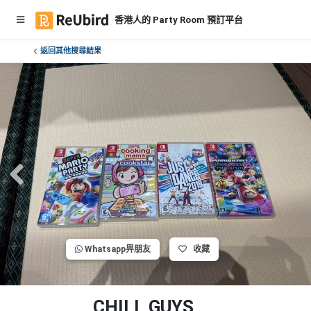
香港人的 Party Room 預訂平台
返回其他搜尋結果
繁
中
E
N
登
入
註
冊
Whatsapp畀朋友
收藏
服
務
及
CHILL GUYS