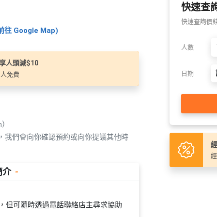
快速查
快速查詢價錢及
往 Google Map)
人數
可享人頭減$10
日期
1人免費
n）
覆，我們會向你確認預約或向你提議其他時
經
經
簡介
-
員在場，但可隨時透過電話聯絡店主尋求協助