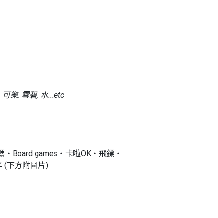
樂, 雪碧, 水...etc
Board games・卡啦OK・飛鏢・
 (下方附圖片)