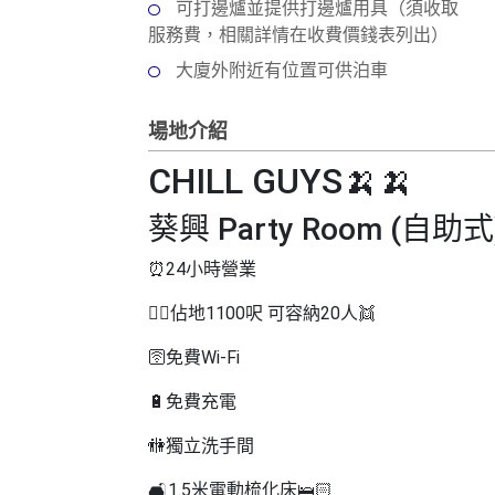
動
心
可打邊爐並提供打邊爐用具（須收取
們
場
願
服務費，相關詳情在收費價錢表列出）
婚
地
清
大廈外附近有位置可供泊車
禮
佈
單
置
親
場地介紹
用
子
品
CHILL GUYS
🍌
🍌
活
動
即
葵興 Party Room (自助式
食
即
⏰
24小時營業
煮
👯‍♀️
佔地1100呎 可容納20人
👯
系
列
🛜
免費Wi-Fi
聚
🔋
免費充電
會
及
🚻
獨立洗手間
拍
🛋️
1.5米電動梳化床
🛌🏻