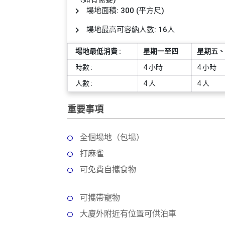
員
朋
動
食
場地面積: 300 (平方尺)
計
友
攻
劃
特
聚
略
場地最高可容納人數: 16人
色
會
蛋
場地最低消費 :
星期一至四
星期五、
社
慶
會
糕
時數 :
4 小時
4 小時
交
祝
員
人數 :
4 人
4 人
軟
花
生
需
件
束
日
知
重要事項
及
拍
花
拖
夾
藝
全個場地（包場）
時
禮
聯
企
打麻雀
間
品
絡
業
神
可免費自攜食物
我
/
訂
器
們
公
製
關
可攜帶寵物
司
情
禮
於
活
侶
大廈外附近有位置可供泊車
物
我