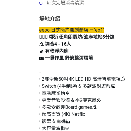
動
心
每次完場消毒清潔
們
場
願
婚
地
清
場地介紹
禮
佈
單
置
eeoo 日式簡約風創始店 — ‘eo1‘
親
用
🧚🏻‍♀️
鄰近旺角朗豪坊/油麻地站5分鐘
子
品
🎪
適合4 - 16人
活
🚽
有乾淨內廁
動
即
🏡
一貫作風 舒適整潔環境
食
即
-
煮
• 2部全新50吋4K LED HD 高清智能電視📺
系
• Switch (4手制)🎮 & 多款派對遊戲👾
列
• 電動麻雀枱🔶
• 專業音響設備 & 4枝麥克風🎤
聚
• 多款受歡迎Board games🎪
會
• 超高畫質 (4K) Netflix
及
• 骰盅 & 籌碼🧮
拍
• 大容量雪櫃❄️