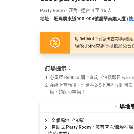
產
品
Party Room · 旺角 · 適合 4 至 16 人
分
地址 : 旺角廣東道900-904號昌華商業大廈
(按
類
用 ReUbird 平台發出查詢即享優惠
活
P
經ReUbird查詢雪櫃飲品免費
動
a
類
r
型
t
訂場提示：
y
必須經 ReUbird 網上查詢（包括即日 walk i
R
在網上查詢後，你會在2-5小時內收到回
活
搞
o
段，請耐心等候！
動
P
o
攻
a
m
-
場地
略
r
到
t
全個場地（包場）
會
y
自助式 Party Room，沒有店主/職
會
活
美
（如有需要)