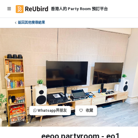
香港人的 Party Room 預訂平台
返回其他搜尋結果
繁
中
E
N
登
入
註
冊
Whatsapp畀朋友
收藏
服
務
及
eeoo partyroom - eo1