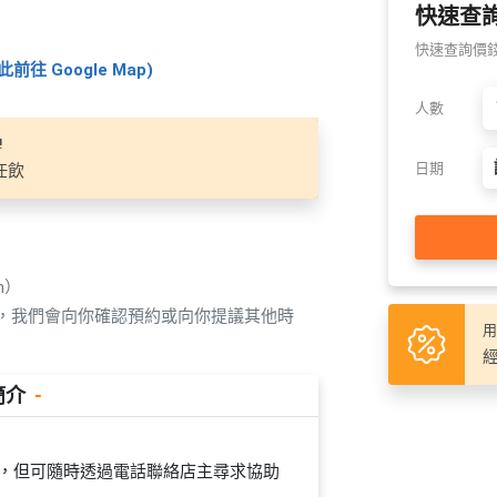
快速查
快速查詢價錢及
此前往 Google Map)
人數
!
日期
任飲
n）
覆，我們會向你確認預約或向你提議其他時
用
經
簡介
-
員在場，但可隨時透過電話聯絡店主尋求協助