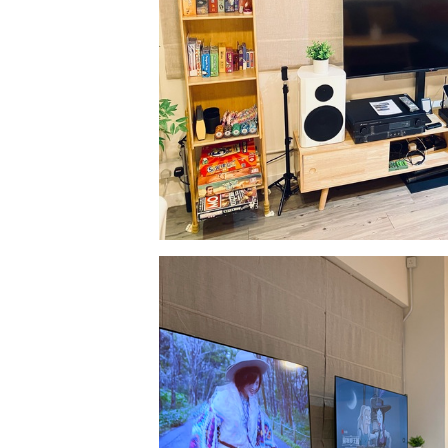
工
作
坊
戶
外
玩
樂
遊
艇
出
租