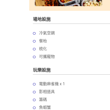
場地設施
冷氣空調
餐枱
梳化
可攜寵物
玩樂設施
電動麻雀機 x 1
影相道具
籌碼
魚蝦蟹