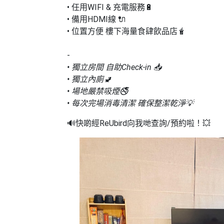
拖
• 任用WIFI & 充電服務🔋
餐
• 備用HDMI線 🔌
廳
• 位置方便 樓下海量食肆飲品店🧋
B
-
B
• 獨立房間 自助Check-in 📥
Q
• 獨立內廁🚽
• 場地嚴禁吸煙🚭
場
• 每次完場消毒清潔 確保整潔乾淨💡
地
🔊快啲經ReUbird向我哋查詢/預約啦！💥
新
奇
玩
樂
體
驗
手
作