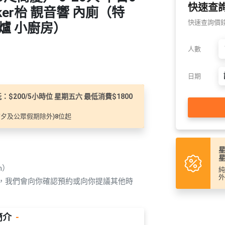
快速查
ker枱 靚音響 內廁（特
快速查詢價錢及
水爐 小廚房）
人數
日期
：$200/5小時位 星期五六 最低消費$1800
(前夕及公眾假期除外)8位起
星
星
n）
純
外
覆，我們會向你確認預約或向你提議其他時
簡介
-