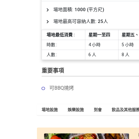
員
朋
動
食
計
友
攻
場地面積: 1000 (平方尺)
劃
特
聚
略
場地最高可容納人數: 25人
色
會
蛋
場地最低消費 :
星期一至四
星期五、
社
慶
會
糕
交
祝
員
時數 :
4 小時
5 小時
軟
花
生
需
人數 :
6 人
8 人
件
束
日
知
及
重要事項
拍
花
拖
夾
藝
可BBQ燒烤
時
禮
聯
企
間
品
絡
業
神
我
/
場地設施
娛樂設施
到會
飲品及其他服
訂
器
們
公
製
關
司
情
禮
於
活
侶
物
我