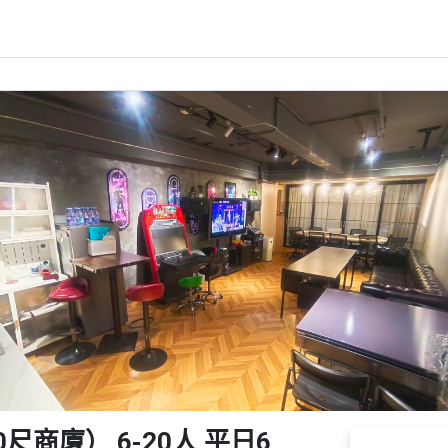
1000尺商廈） 6-20人 平日6