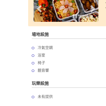
動
心
們
場
願
婚
地
清
禮
佈
單
置
親
用
子
場地設施
品
活
動
即
冷氣空調
食
浴室
即
煮
椅子
系
靚音響
列
玩樂設施
聚
會
及
未有提供
拍