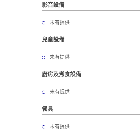
拖
影音設備
餐
廳
未有提供
B
B
兒童設備
Q
未有提供
場
地
廚房及煮食設備
新
奇
未有提供
玩
樂
餐具
體
驗
未有提供
手
作