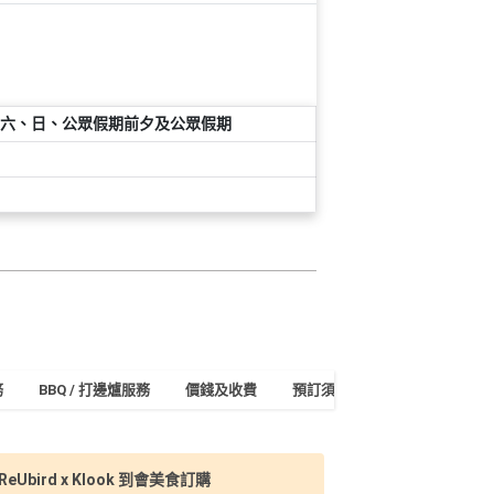
六、日、公眾假期前夕及公眾假期
務
BBQ / 打邊爐服務
價錢及收費
預訂須知及付款
地址及交
ReUbird x Klook 到會美食訂購