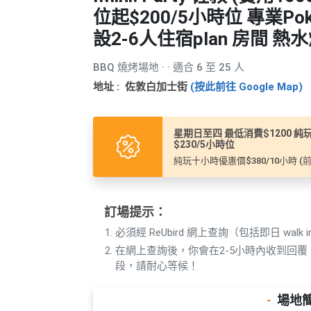
產
位起$200/5小時位 專業Po
品
設2-6人住宿plan 房間 熱
分
類
BBQ 燒烤場地 · · 適合 6 至 25 人
地址 : 佐敦白加士街
(按此前往 Google Map)
活
P
動
a
星期日至四 最低消費$1200 純玩
類
r
$230/5小時位
型
t
純玩十小時優惠價$380/10小時 
y
R
活
搞
o
訂場提示：
動
P
o
必須經 ReUbird 網上查詢（包括即日 walk i
攻
a
m
略
r
在網上查詢後，你會在2-5小時內收到回
段，請耐心等候！
到
t
會
y
會
活
-
場地
美