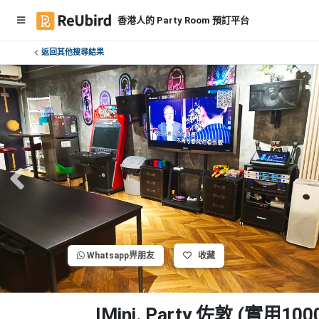
香港人的 Party Room 預訂平台
返回其他搜尋結果
繁
中
E
N
登
入
註
冊
Whatsapp畀朋友
收藏
服
務
及
IMini. Party 佐敦 (實用