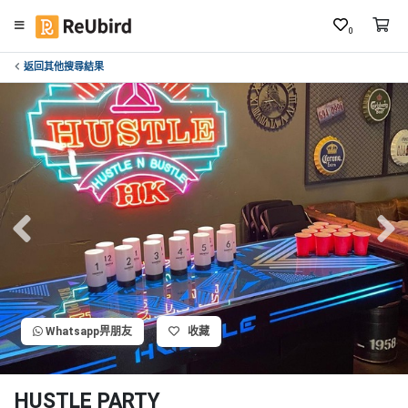
0
返回其他搜尋結果
繁
中
E
N
登
入
註
冊
Whatsapp畀朋友
收藏
服
務
及
HUSTLE PARTY