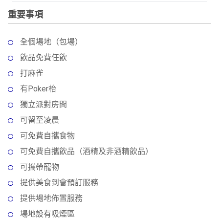
動
心
們
重要事項
場
願
婚
地
清
禮
佈
單
全個場地（包場）
置
親
飲品免費任飲
用
子
品
打麻雀
活
有Poker枱
動
即
獨立派對房間
食
即
可留至凌晨
煮
可免費自攜食物
系
可免費自攜飲品（酒精及非酒精飲品）
列
可攜帶寵物
聚
提供美食到會預訂服務
會
及
提供場地佈置服務
拍
場地設有吸煙區