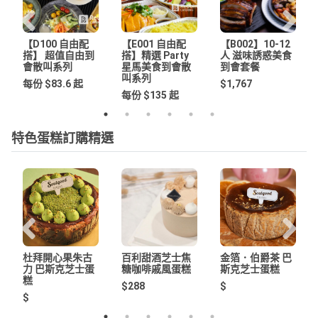
【D100 自由配
【E001 自由配
【B002】10-12
搭】 超值自由到
搭】精選 Party
人 滋味誘惑美食
會散叫系列
星馬美食到會散
到會套餐
叫系列
每份 $83.6 起
$1,767
每份 $135 起
特色蛋糕訂購精選
杜拜開心果朱古
百利甜酒芝士焦
金箔．伯爵茶 巴
力 巴斯克芝士蛋
糖咖啡戚風蛋糕
斯克芝士蛋糕
糕
$288
$
$