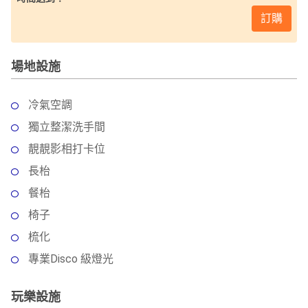
工
訂購
作
坊
場地設施
戶
外
冷氣空調
玩
樂
獨立整潔洗手間
靚靚影相打卡位
遊
長枱
艇
出
餐枱
租
椅子
梳化
專業Disco 級燈光
玩樂設施