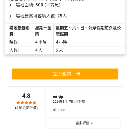
員
朋
動
食
場地面積: 500 (平方尺)
計
友
攻
劃
特
聚
略
場地最高可容納人數: 25人
色
會
場地最低消
星期一至
星期五、六、日、公眾假期前夕及公
蛋
費 :
四
眾假期
社
慶
會
糕
交
祝
員
時數 :
4 小時
4 小時
軟
花
生
需
人數 :
4 人
6 人
件
束
日
知
及
拍
花
立即查詢
拖
夾
藝
時
禮
聯
企
間
品
絡
4.8
業
神
mr yip
我
/
2024年5月17日 (星期五)
訂
器
們
(
3
則近期評價)
公
all good
製
關
司
情
禮
於
活
侶
更多評價
物
我