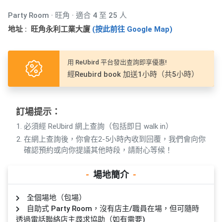
產
Party Room · 旺角 · 適合 4 至 25 人
品
分
地址 : 旺角永利工業大廈
(按此前往 Google Map)
類
用 ReUbird 平台發出查詢即享優惠!
活
P
經Reubird book 加送1小時（共5小時）
動
a
類
r
型
t
訂場提示：
y
必須經 ReUbird 網上查詢（包括即日 walk in）
R
在網上查詢後，你會在2-5小時內收到回覆，我們會向你
活
搞
o
確認預約或向你提議其他時段，請耐心等候！
動
P
o
攻
a
m
-
場地簡介
-
略
r
到
t
全個場地（包場）
會
y
自助式 Party Room，沒有店主/職員在場，但可隨時
會
活
美
透過電話聯絡店主尋求協助（如有需要)