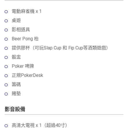
電動麻雀機 x 1
桌遊
影相道具
Beer Pong 枱
提供膠杯（可玩Slap Cup 和 Fip Cup等酒類遊戲）
骰盅
Poker 啤牌
正規PokerDesk
籌碼
賭墊
影音設備
高清大電視 x 1（超過40寸）