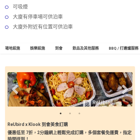
拖
可吸煙
餐
廳
大廈有停車場可供泊車
大廈外附近有位置可供泊車
B
B
Q
場地設施
娛樂設施
到會
飲品及其他服務
BBQ / 打邊爐服務
場
地
新
奇
玩
樂
體
驗
ReUbird x Klook 到會美食訂購
手
優惠低至 7折，2分鐘網上輕鬆完成訂購，多個套餐免運費，指定
作
時間送到！