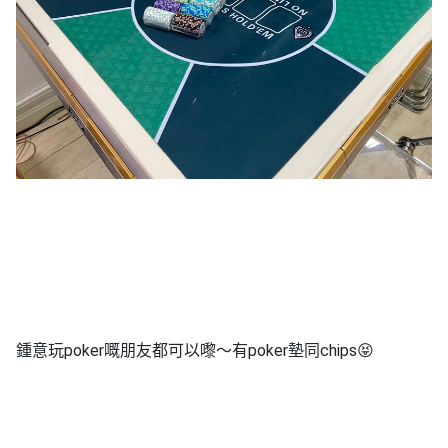
鍾意玩poker嘅朋友都可以嚟‌‌～有poker墊同chips😝