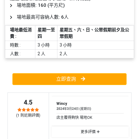
員
朋
動
食
場地面積: 160 (平方尺)
計
友
攻
劃
特
聚
略
場地最高可容納人數: 6人
色
會
場地最低消
星期一至
星期五、六、日、公眾假期前夕及公
蛋
費 :
四
眾假期
社
慶
會
糕
交
祝
員
時數 :
3 小時
3 小時
軟
花
生
需
人數 :
2 人
2 人
件
束
日
知
及
拍
花
立即查詢
拖
夾
藝
時
禮
聯
企
間
品
絡
4.5
業
神
Wincy
我
/
2024年3月24日 (星期日)
訂
器
們
(
1
則近期評價)
公
店主覆得夠快 場地OK
製
關
司
情
禮
於
活
侶
更多評價
物
我