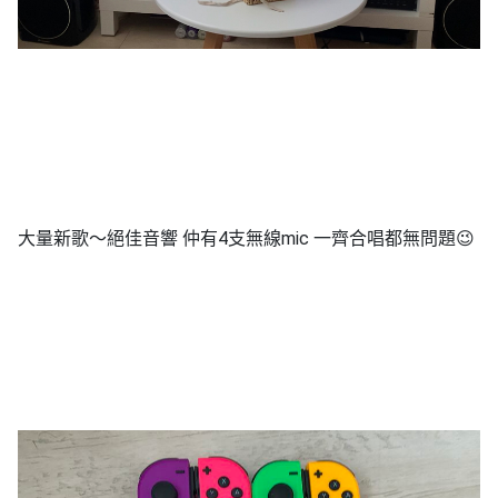
工
作
坊
戶
外
玩
樂
大量新歌～絕佳音響 仲有4支無線mic 一齊合唱都無問題😉
遊
艇
出
租