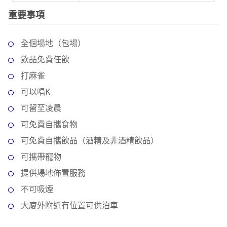
動
心
們
重要事項
場
願
婚
地
清
禮
佈
單
全個場地（包場）
置
親
飲品免費任飲
用
子
品
打麻雀
活
可以唱K
動
即
可留至凌晨
食
即
可免費自攜食物
煮
可免費自攜飲品（酒精及非酒精飲品）
系
可攜帶寵物
列
提供場地佈置服務
聚
不可吸煙
會
及
大廈外附近有位置可供泊車
拍