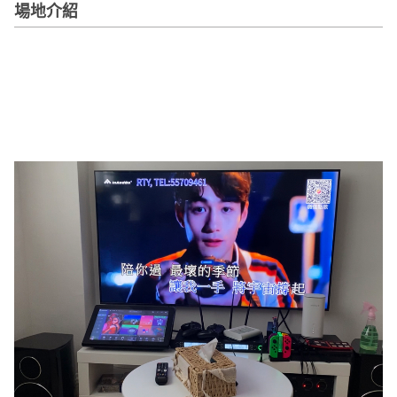
拖
場地介紹
餐
廳
B
B
Q
場
地
新
奇
玩
樂
體
驗
手
作