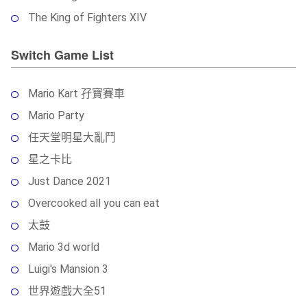
The King of Fighters XIV
Switch Game List
Mario Kart 孖寶賽車
Mario Party
任天堂明星大亂鬥
星之卡比
Just Dance 2021
Overcooked all you can eat
太鼓
Mario 3d world
Luigi's Mansion 3
世界遊戲大全51