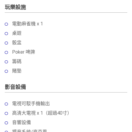
玩樂設施
電動麻雀機 x 1
桌遊
骰盅
Poker 啤牌
籌碼
賭墊
影音設備
電視可駁手機輸出
高清大電視 x 1（超過40寸）
音響設備
擴音系統/麥克風