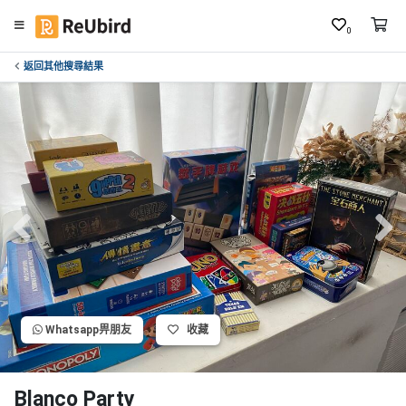
0
返回其他搜尋結果
繁
中
E
N
登
入
註
冊
Whatsapp畀朋友
收藏
服
務
及
Blanco Party