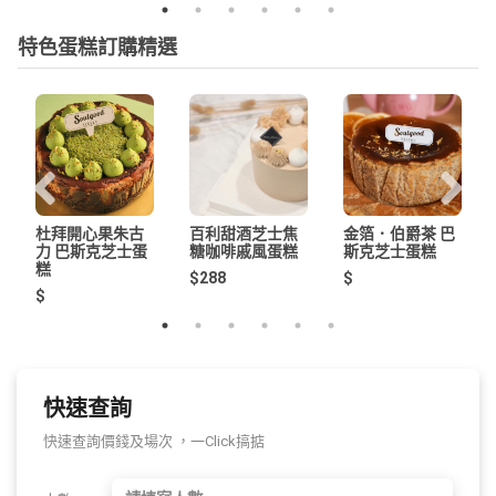
特色蛋糕訂購精選
杜拜開心果朱古
百利甜酒芝士焦
金箔．伯爵茶 巴
力 巴斯克芝士蛋
糖咖啡戚風蛋糕
斯克芝士蛋糕
糕
$288
$
$
快速查詢
快速查詢價錢及場次 ，一Click搞掂