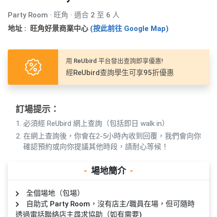
產
Party Room · 旺角 · 適合 2 至 6 人
品
分
地址 : 旺角好景商業中心
(按此前往 Google Map)
類
用 ReUbird 平台發出查詢即享優惠!
活
P
經ReUbird查詢學生可享95折優惠
動
a
類
r
型
t
訂場提示：
y
必須經 ReUbird 網上查詢（包括即日 walk in）
R
在網上查詢後，你會在2-5小時內收到回覆，我們會向你
活
搞
o
確認預約或向你提議其他時段，請耐心等候！
動
P
o
攻
a
m
-
場地簡介
-
略
r
到
t
全個場地（包場）
會
y
自助式 Party Room，沒有店主/職員在場，但可隨時
會
活
美
透過電話聯絡店主尋求協助（如有需要)