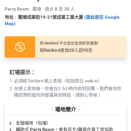
產
Party Room · 觀塘 · 適合 8 至 30 人
品
分
地址 : 觀塘成業街19-21號成業工業大廈
(按此前往 Google
Map)
類
用 ReUbird 平台發出查詢即享優惠!
活
P
經ReUbird查詢20人起95折
動
a
類
r
型
t
y
訂場提示：
R
必須經 ReUbird 網上查詢（包括即日 walk in）
活
搞
o
在網上查詢後，你會在2-5小時內收到回覆，我們會向你
動
P
o
確認預約或向你提議其他時段，請耐心等候！
攻
a
m
略
r
-
場地簡介
-
到
t
會
y
全個場地（包場）
會
活
美
輔助式 Party Room，會有店主/職員在員工房協助