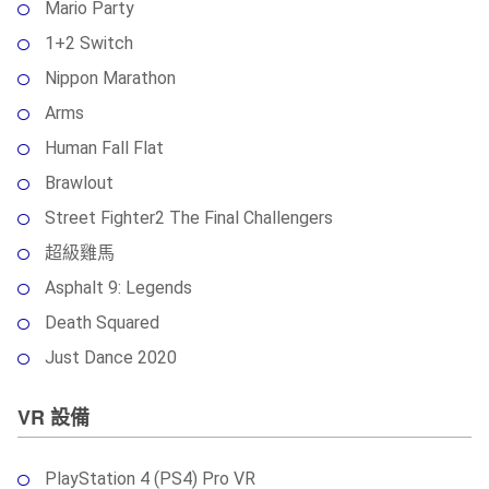
Mario Party
1+2 Switch
Nippon Marathon
Arms
Human Fall Flat
Brawlout
Street Fighter2 The Final Challengers
超級雞馬
Asphalt 9: Legends
Death Squared
Just Dance 2020
VR 設備
PlayStation 4 (PS4) Pro VR