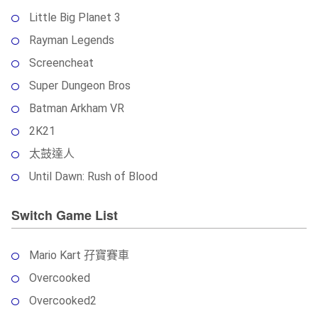
Little Big Planet 3
Rayman Legends
Screencheat
Super Dungeon Bros
Batman Arkham VR
2K21
太鼓達人
Until Dawn: Rush of Blood
Switch Game List
Mario Kart 孖寶賽車
Overcooked
Overcooked2