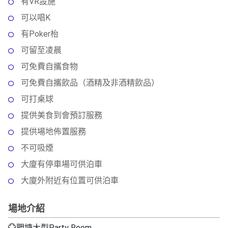
動
心
有VR設施
們
場
願
可以唱K
婚
地
清
有Poker枱
禮
佈
單
置
可留至凌晨
親
用
可免費自攜食物
子
品
活
可免費自攜飲品（酒精及非酒精飲品）
動
即
可打桌球
食
提供美食到會預訂服務
即
提供場地佈置服務
煮
系
不可吸煙
列
大廈有停車場可供泊車
聚
大廈外附近有位置可供泊車
會
及
場地介紹
拍
💮觀塘大型Party Room