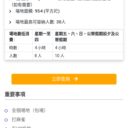
員
朋
動
食
（如有需要）
計
友
攻
場地面積: 954 (平方尺)
劃
特
聚
略
場地最高可容納人數: 30人
色
會
蛋
場地最低消
星期一至
星期五、六、日、公眾假期前夕及公
社
慶
會
糕
費 :
四
眾假期
交
祝
員
時數 :
4 小時
4 小時
軟
花
生
需
件
束
日
知
人數 :
8 人
10 人
及
拍
花
拖
夾
藝
立即查詢
時
禮
聯
企
間
品
絡
重要事項
業
神
我
/
訂
器
們
公
製
全個場地（包場）
關
司
情
禮
於
打麻雀
活
侶
物
我