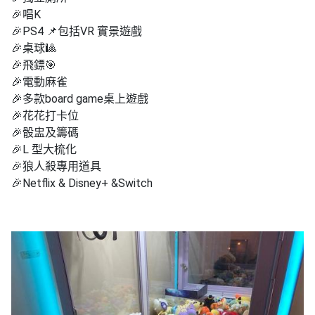
工
🎉唱K
作
🎉PS4 📌包括VR 實景遊戲
坊
🎉桌球🎱
🎉飛鏢🎯
戶
🎉電動麻雀
外
🎉多款board game桌上遊戲
玩
🎉花花打卡位
樂
🎉骰盅及籌碼
🎉L 型大梳化
遊
🎉狼人殺專用道具
艇
🎉Netflix & Disney+ &Switch
出
租