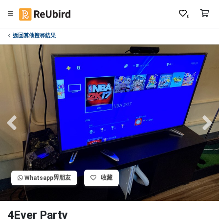
0
返回其他搜尋結果
繁
中
E
N
登
入
註
冊
Whatsapp畀朋友
收藏
服
務
及
4Ever Party