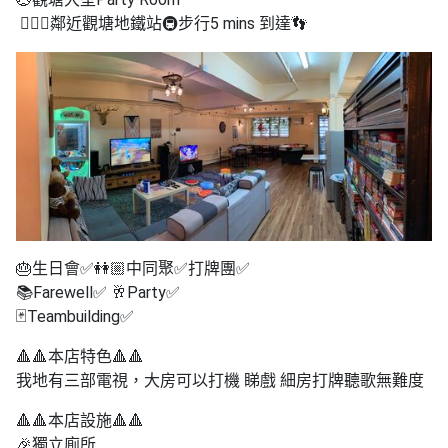
拖
🚶🏻‍♀️鄰近觀塘地鐵站🚇步行5 mins 到達👣
餐
廳
B
B
Q
場
地
新
🎂生日會✅👭🏼中同聚✅打牌團✅
奇
📚Farewell✅ 🥂Party✅
玩
🃏Teambuilding✅
樂
體
🔺🔺本店特色🔺🔺
驗
我地有三部電視，大房可以打機 睇戲 細房打牌聽歌無難度
手
🔺🔺本店設施🔺🔺
作
🎉獨立廁所