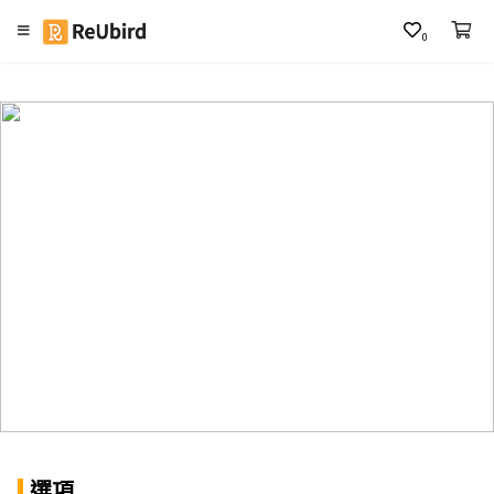
0
繁
中
E
N
登
入
註
冊
服
務
及
選項