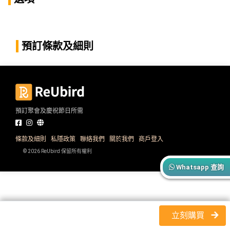
產
品
分
類
預訂條款及細則
活
P
動
a
類
r
預訂聚會及慶祝節日所需
型
t
y
R
條款及細則
私隱政策
聯絡我們
關於我們
商戶登入
活
搞
o
© 2026 ReUbird 保留所有權利
動
P
o
Whatsapp 查詢
攻
a
m
略
r
到
t
會
y
立刻購買
會
活
美