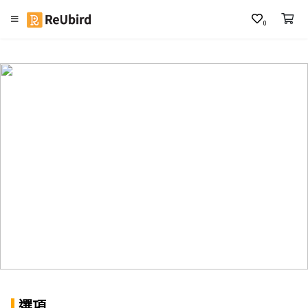
0
繁
中
E
N
登
入
註
冊
服
務
及
選項