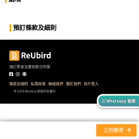
產
品
分
類
預訂條款及細則
活
P
動
a
類
r
預訂聚會及慶祝節日所需
型
t
y
R
條款及細則
私隱政策
聯絡我們
關於我們
商戶登入
活
搞
o
© 2026 ReUbird 保留所有權利
動
P
o
Whatsapp 查詢
攻
a
m
略
r
到
t
會
y
立刻購買
會
活
美