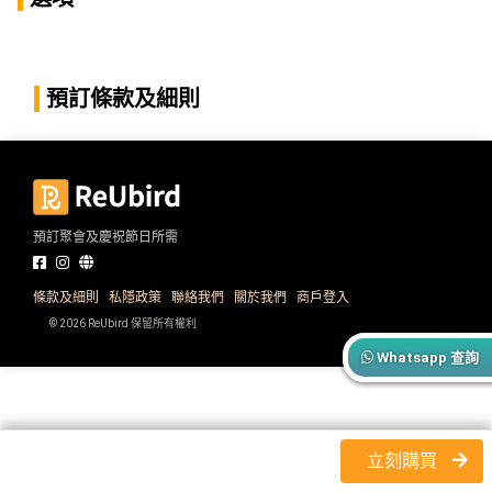
產
品
分
類
預訂條款及細則
活
P
動
a
類
r
預訂聚會及慶祝節日所需
型
t
y
R
條款及細則
私隱政策
聯絡我們
關於我們
商戶登入
活
搞
o
© 2026 ReUbird 保留所有權利
動
P
o
Whatsapp 查詢
攻
a
m
略
r
到
t
會
y
立刻購買
會
活
美