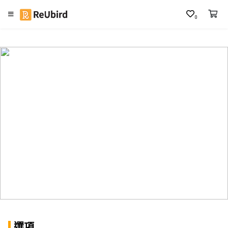
0
繁
中
E
N
登
入
註
冊
服
務
及
選項