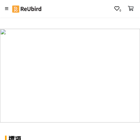
0
繁
中
E
N
登
入
註
冊
服
務
及
選項