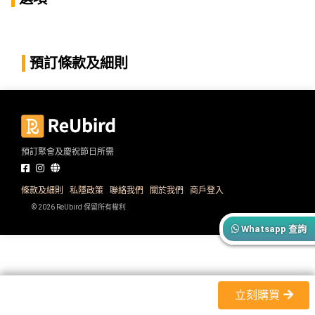
產
品
分
類
預訂條款及細則
活
P
動
a
類
r
預訂聚會及慶祝節日所需
型
t
y
R
條款及細則
私隱政策
聯絡我們
關於我們
商戶登入
活
搞
o
© 2026 ReUbird 保留所有權利
動
P
o
Whatsapp 查詢
攻
a
m
略
r
到
t
會
y
立刻購買
會
活
美