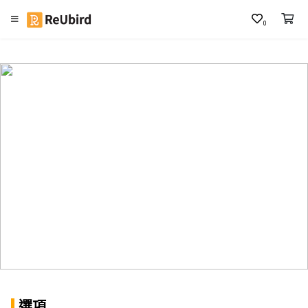
0
繁
中
E
N
登
入
註
冊
服
務
及
選項