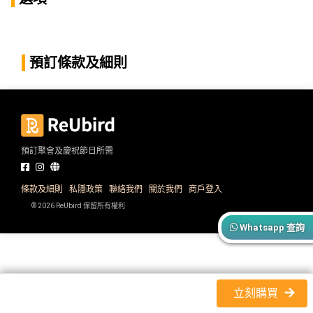
產
品
分
類
預訂條款及細則
活
P
動
a
類
r
預訂聚會及慶祝節日所需
型
t
y
R
條款及細則
私隱政策
聯絡我們
關於我們
商戶登入
活
搞
o
© 2026 ReUbird 保留所有權利
動
P
o
Whatsapp 查詢
攻
a
m
略
r
到
t
會
y
立刻購買
會
活
美