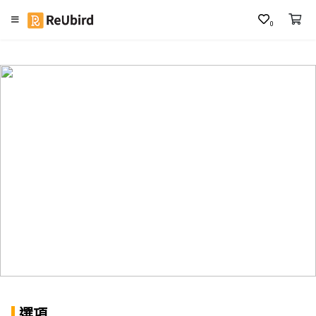
0
繁
中
E
N
登
入
註
冊
服
務
及
選項