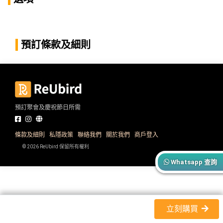
產
品
分
類
預訂條款及細則
活
P
動
a
類
r
預訂聚會及慶祝節日所需
型
t
y
R
條款及細則
私隱政策
聯絡我們
關於我們
商戶登入
活
搞
o
© 2026 ReUbird 保留所有權利
動
P
o
Whatsapp 查詢
攻
a
m
略
r
到
t
會
y
立刻購買
會
活
美