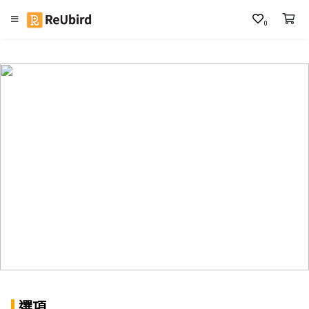
0
繁
中
E
N
登
入
註
冊
服
務
及
選項