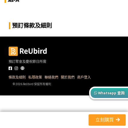
產
品
分
類
預訂條款及細則
活
P
動
a
類
r
預訂聚會及慶祝節日所需
型
t
y
R
條款及細則
私隱政策
聯絡我們
關於我們
商戶登入
活
搞
o
© 2026 ReUbird 保留所有權利
動
P
o
Whatsapp 查詢
攻
a
m
略
r
到
t
會
y
立刻購買
會
活
美