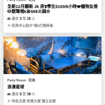
全新12月翻新 Jk 房❣️學生$100/6小時❤️寵物友善
🐶靚聲唱k🎤$98火鍋🍲
👥
適合
3
至
15
人
🎉
旺角中心點💯 唱k打機麻雀
Party Room ∙ 旺角
浪漫星球
👥
適合
2
至
18
人
🎉
特色主題 商業大廈 獨立全層