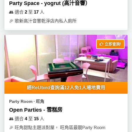
Party Space - yogrut (高汁音響）
👥
適合
2
至
17
人
🎉
歌新高汁音響乾淨店內私人廁所
立即查詢!
經ReUbird查詢滿12人免1人場地費用
Party Room ∙ 旺角
Open Parties - 雪糕房
👥
適合
4
至
15
人
🎉
旺角甜點主題派對屋， 旺角區最靚Party Room