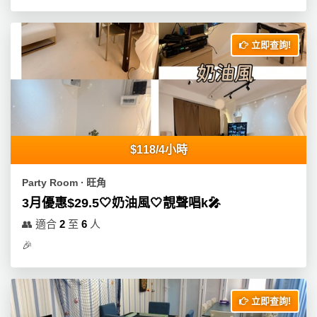
立即查詢!
$118/4小時
Party Room ∙ 旺角
3月優惠$29.5🤍奶油風🤍靚聲唱k🎤
👥
適合
2
至
6
人
🎉
立即查詢!