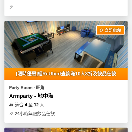
🎉
立即查詢!
[限時優惠]經ReUbird查詢滿10人8折及飲品任飲
Party Room ∙ 旺角
Armparty - 地中海
👥
適合
4
至
12
人
🎉
24小時無限飲品任飲