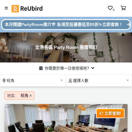
0
#
繁
本月精選PartyRoom推介🎊 各項至抵優惠低至85折✨立即查詢！
本
中
月
E
P
N
ar
全港各區 Party Room 搜尋預訂
ty
R
o
登
你需要於哪一日使用場地?
o
入
m
旺角
選擇人數
推
註
介
冊
地區:
旺角
立即查詢!
服
務
及