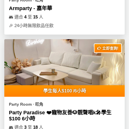
Armparty - 嘉年華
👥
適合
4
至
15
人
🎉
24小時無限飲品任飲
立即查詢!
學生每人$100 /6小時
Party Room ∙ 旺角
Party Paradise ❤️寵物友善🐶靚聲唱k🎤學生
$100 6小時
👥
適合
3
至
18
人