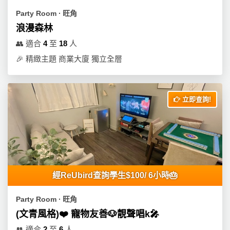
員
朋
動
食
Party Room ∙ 旺角
計
友
攻
浪漫森林
劃
特
聚
略
色
會
👥
適合
4
至
18
人
蛋
🎉
精緻主題 商業大廈 獨立全層
社
慶
會
糕
交
祝
員
軟
花
生
需
件
束
日
知
立即查詢!
及
拍
花
拖
夾
藝
時
禮
聯
企
間
品
絡
業
神
經ReUbird查詢學生$100/ 6小時🎂
我
/
訂
器
們
公
製
Party Room ∙ 旺角
關
司
情
禮
(文青風格)❤️ 寵物友善🐶靚聲唱k🎤
於
活
侶
物
我
👥
適合
2
至
6
人