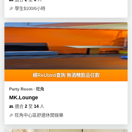
動
心
們
場
願
🎉
學生$100/6小時
婚
地
清
禮
佈
單
置
親
用
子
品
活
動
即
食
即
經ReUbird查詢 無酒精飲品任飲
煮
系
Party Room ∙ 旺角
列
MK.Lounge
聚
👥
適合
2
至
14
人
會
🎉
旺角中心區舒適休閒娛樂
及
拍