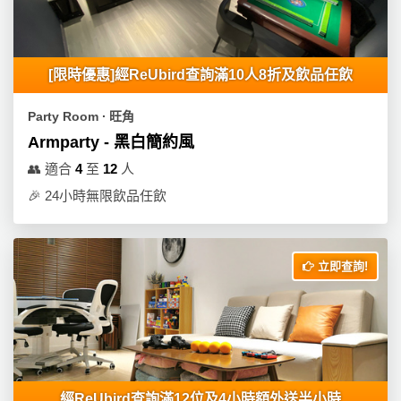
工
作
坊
[限時優惠]經ReUbird查詢滿10人8折及飲品任飲
戶
Party Room ∙ 旺角
外
Armparty - 黑白簡約風
玩
樂
👥
適合
4
至
12
人
🎉
24小時無限飲品任飲
遊
艇
出
租
立即查詢!
經ReUbird查詢滿12位及4小時額外送半小時