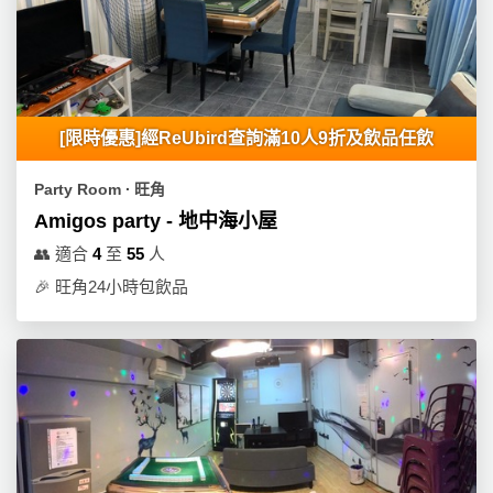
[限時優惠]經ReUbird查詢滿10人9折及飲品任飲
Party Room ∙ 旺角
Amigos party - 地中海小屋
👥
適合
4
至
55
人
🎉
旺角24小時包飲品