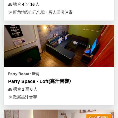
👥
適合
4
至
16
人
🎉
旺角地段自己包場，專人清潔消毒
Party Room ∙ 旺角
Party Space - Loft(高汁音響）
👥
適合
2
至
8
人
🎉
歌新高汁音響
立即查詢!