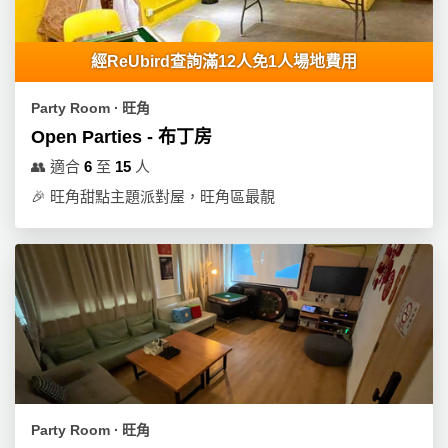
經ReUbird查詢滿12人免1人場地費用
Party Room ∙ 旺角
Open Parties - 布丁房
👥
適合
6
至
15
人
🎉
旺角甜點主題派對屋，旺角區最靚
Party Room ∙ 旺角