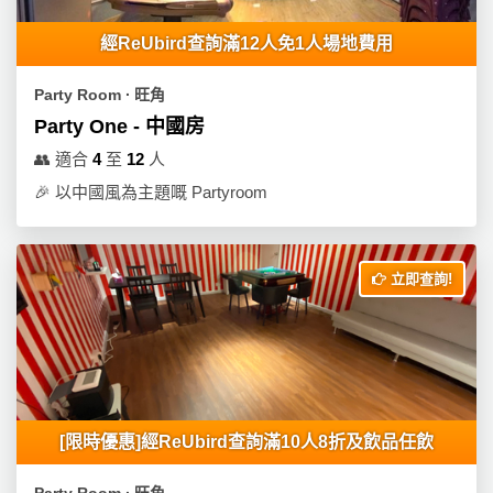
經ReUbird查詢滿12人免1人場地費用
Party Room ∙ 旺角
Party One - 中國房
👥
適合
4
至
12
人
🎉
以中國風為主題嘅 Partyroom
立即查詢!
[限時優惠]經ReUbird查詢滿10人8折及飲品任飲
Party Room ∙ 旺角