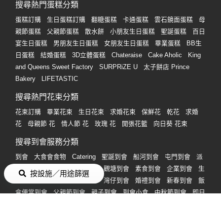
搜尋熱門蛋糕分類
蛋糕訂購
生日蛋糕訂購
翻糖蛋糕
卡通蛋糕
雲石鏡面蛋糕
母
親節蛋糕
父親節蛋糕
散水餅
小朋友生日蛋糕
聖誕蛋糕
百日
宴生日蛋糕
男朋友生日蛋糕
女朋友生日蛋糕
畢業蛋糕
BB生
日蛋糕
結婚蛋糕
3D立體蛋糕
Chateraise
Cake Aholic
King
and Queens Sweet Factory
SURPRiZE U
太子餅店 Prince
Bakery
LIFETASTIC
搜尋熱門花束分類
花束訂購
畢業花束
生日花束
求婚花束
保鮮花
乾花
求婚
花
母親節 花
情人節 花
玫瑰 花
開張花籃
向日葵 花束
搜尋到會服務分類
到會
大食會食物
Catering
聖誕到會
船河到會
屯門到會
派
對到會
中環到會
平價到會
觀塘到會
素食到會
企業到會
生
按設施／用途篩選
日到會
外賣到會
荃灣到會
灣仔到會
婚禮到會
新春到會
飯
盒便當到會
父親節到會
親子到會
到會小食
中秋節到會
即日
到會
泰式到會
派對小食
打邊爐食材外賣
盆菜
中秋盆菜
燒
烤食物
燒烤包
新年新春盆菜
BBQ燒烤食材
冬至盆菜
聖誕