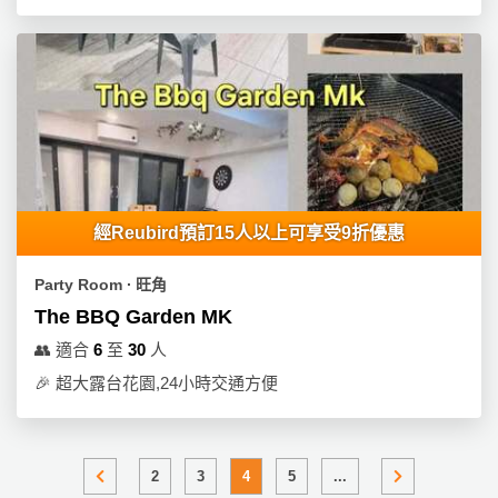
經Reubird預訂15人以上可享受9折優惠
Party Room ∙ 旺角
The BBQ Garden MK
👥
適合
6
至
30
人
🎉
超大露台花園,24小時交通方便
2
3
4
5
...