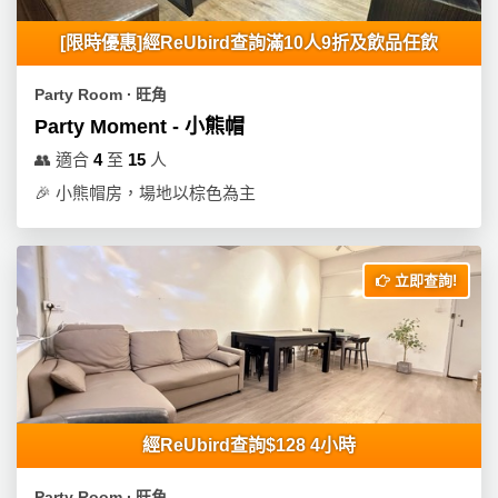
[限時優惠]經ReUbird查詢滿10人9折及飲品任飲
Party Room ∙ 旺角
Party Moment - 小熊帽
👥
適合
4
至
15
人
🎉
小熊帽房，場地以棕色為主
立即查詢!
經ReUbird查詢$128 4小時
Party Room ∙ 旺角