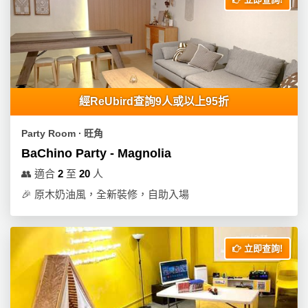
經ReUbird查詢9人或以上95折
Party Room ∙ 旺角
BaChino Party - Magnolia
👥
適合
2
至
20
人
🎉
原木奶油風，全新裝修，自助入場
立即查詢!