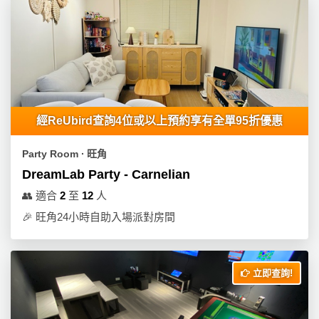
拖
餐
廳
B
B
Q
經ReUbird查詢4位或以上預約享有全單95折優惠
場
地
Party Room ∙ 旺角
DreamLab Party - Carnelian
新
👥
適合
2
至
12
人
奇
玩
🎉
旺角24小時自助入場派對房間
樂
體
驗
立即查詢!
手
作