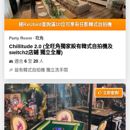
產
品
分
類
經ReUbird查詢滿10位可享有任影韓式自拍機
Party Room ∙ 旺角
活
P
Chillitude 2.0 (全旺角獨家設有韓式自拍機及
動
a
switch2店鋪 獨立全層)
類
r
👥
適合
6
至
20
人
型
t
🎉
設有韓式自拍機 獨立洗手間
y
R
活
搞
o
動
P
o
立即查詢!
攻
a
m
略
r
到
t
會
y
會
活
美