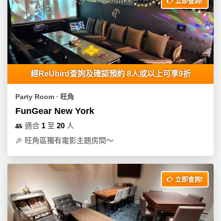
立即查詢!
經ReUbird查詢及確認預約 8人或以上可享9折
Party Room ∙ 旺角
FunGear New York
👥
適合
1
至
20
人
🎉
旺角區獨有電影主題房間～
立即查詢!