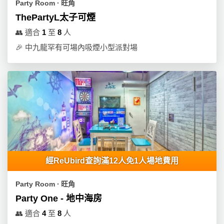
Party Room ∙ 旺角
ThePartyL太子可煙
👥
適合
1
至
8
人
🎉
中九龍罕有可場內吸煙小型派對場
經ReUbird查詢滿12人免1人場地費用
Party Room ∙ 旺角
Party One - 地中海房
👥
適合
4
至
8
人