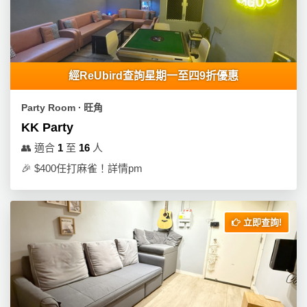
經ReUbird查詢星期一至四9折優惠
Party Room ∙ 旺角
KK Party
👥
適合
1
至
16
人
🎉
$400任打麻雀！詳情pm
立即查詢!