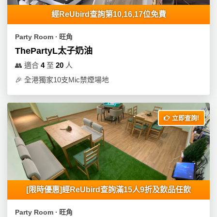
品
經ReUbird查詢第10,16,17位免費
分
類
Party Room ∙ 旺角
ThePartyL太子奶油
活
Party
👥
適合
4
至
20
人
動
Room
🎉
全港獨家10支Mic禁煙場地
類
到
型
會
美
立即查詢!
活
食
搞
動
Party
特
攻
色
朋
略
蛋
友
糕
聚
[限時優惠]經ReUbird查詢滿15人9折及飲品任飲
會
會
活
花
員
動
Party Room ∙ 旺角