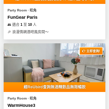
Party Room ∙ 旺角
FunGear Paris
👥
適合
1
至
10
人
🎉
浪漫情調酒吧風房間～
立即查詢!
經ReUbird查詢無酒精飲品無限暢飲
Party Room ∙ 旺角
WarmHouse3