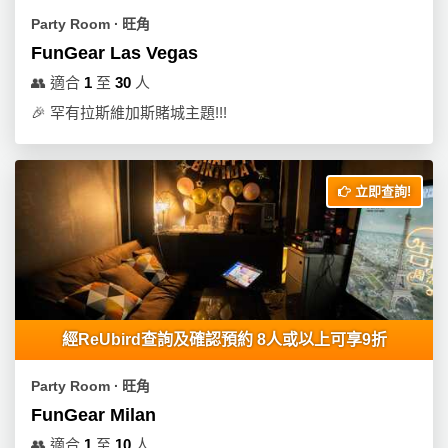
Party Room ∙ 旺角
FunGear Las Vegas
👥
適合
1
至
30
人
🎉
罕有拉斯維加斯賭城主題!!!
立即查詢!
經ReUbird查詢及確認預約 8人或以上可享9折
Party Room ∙ 旺角
FunGear Milan
👥
適合
1
至
10
人