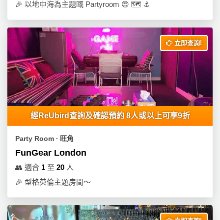
🎉
以地中海為主題嘅 Partyroom 😍 🗺 ⚓
立即查詢!
經ReUbird查詢及確認預約 8人或以上可享9折
Party Room ∙ 旺角
FunGear London
👥
適合
1
至
20
人
🎉
型格英倫主題房間～