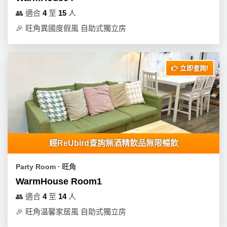
👥
適合
4
至
15
人
🎉
旺角異國度假風 自助式獨立房
立即查詢!
經ReUbird查詢無酒精飲品無限暢飲
Party Room ∙ 旺角
WarmHouse Room1
👥
適合
4
至
14
人
🎉
旺角温馨家居風 自助式獨立房