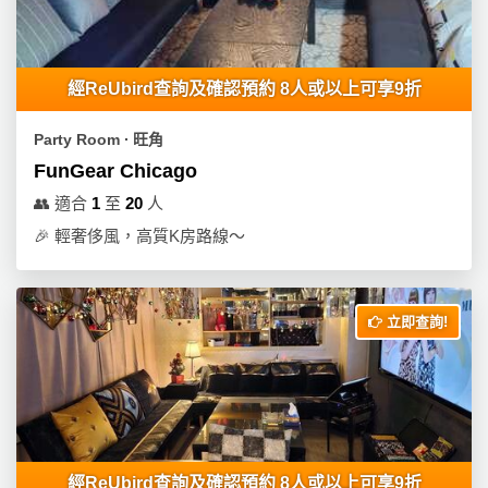
經ReUbird查詢及確認預約 8人或以上可享9折
Party Room ∙ 旺角
FunGear Chicago
👥
適合
1
至
20
人
🎉
輕奢侈風，高質K房路線～
立即查詢!
經ReUbird查詢及確認預約 8人或以上可享9折