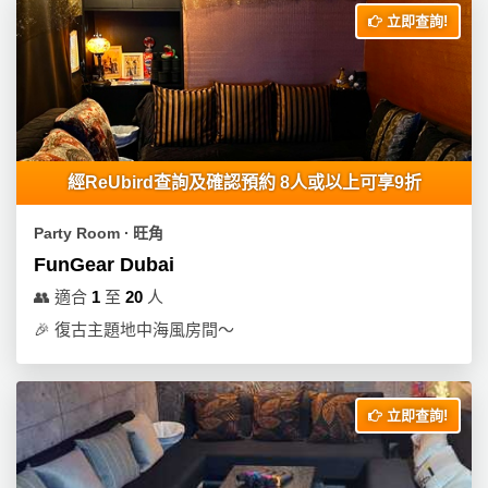
立即查詢!
經ReUbird查詢及確認預約 8人或以上可享9折
Party Room ∙ 旺角
FunGear Dubai
👥
適合
1
至
20
人
🎉
復古主題地中海風房間～
立即查詢!