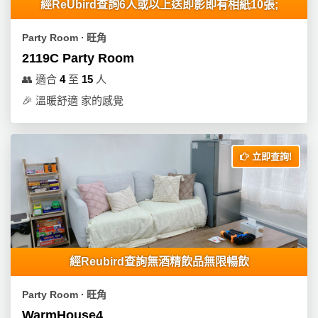
經ReUbird查詢6人或以上送即影即有相紙10張;
Party Room ∙ 旺角
2119C Party Room
👥
適合
4
至
15
人
🎉
溫暖舒適 家的感覺
立即查詢!
經Reubird查詢無酒精飲品無限暢飲
Party Room ∙ 旺角
WarmHouse4