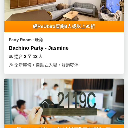
艇
出
租
經ReUbird查詢8人或以上95折
Party Room ∙ 旺角
Bachino Party - Jasmine
👥
適合
2
至
12
人
🎉
全新裝修，自助式入埸，舒適乾淨