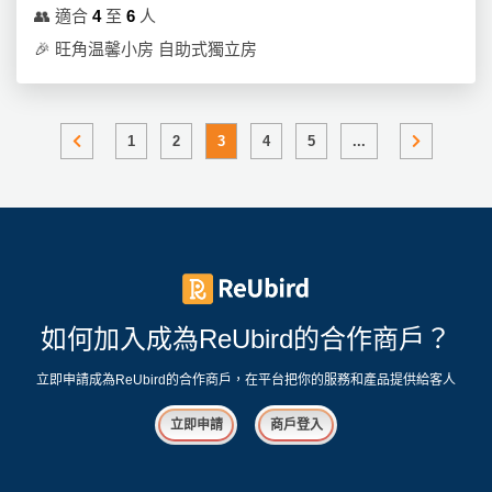
👥
適合
4
至
6
人
🎉
旺角温馨小房 自助式獨立房
1
2
3
4
5
...
如何加入成為ReUbird的合作商戶？
立即申請成為ReUbird的合作商戶，在平台把你的服務和產品提供給客人
立即申請
商戶登入