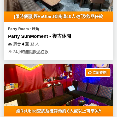
[限時優惠]經ReUbird查詢滿10人8折及飲品任飲
Party Room ∙ 旺角
Party SunMoment - 復古休閒
👥
適合
4
至
12
人
🎉
24小時無限飲品任飲
立即查詢!
經ReUbird查詢及確認預約 8人或以上可享9折