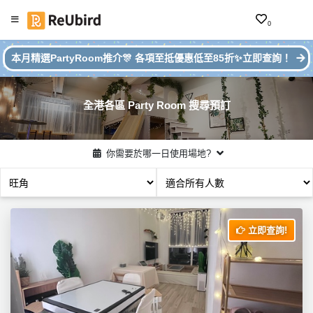
0
#本月
繁
本月精選PartyRoom推介🎊 各項至抵優惠低至85折✨立即查詢！
Party
中
Room
EN
推介
全港各區 Party Room 搜尋預訂
登
入
你需要於哪一日使用場地?
註
冊
立即查詢!
服
務
及
產