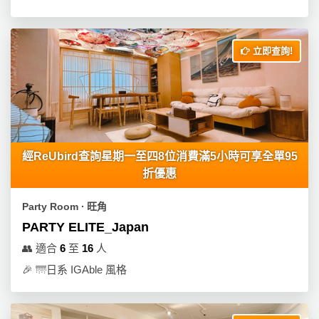
願
活
食
清
動
即
單
煮
立即查詢!
系
列
聚
會
及
經ReUbird查詢星期一至四8位消費滿5小時可享全單95
拍
折優惠
拖
餐
Party Room ∙ 旺角
廳
PARTY ELITE_Japan
👥
適合
6
至
16
人
BBQ
🎉
🌁日系 IGAble 風格
場
地