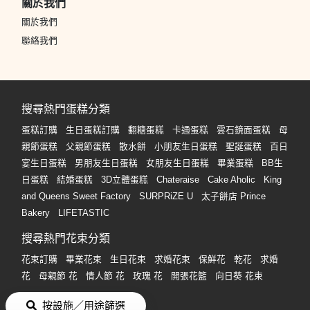
關於我們
關於我們
聯絡我們
搜尋熱門蛋糕分類
蛋糕訂購
生日蛋糕訂購
翻糖蛋糕
卡通蛋糕
雲石鏡面蛋糕
母
親節蛋糕
父親節蛋糕
散水餅
小朋友生日蛋糕
聖誕蛋糕
百日
宴生日蛋糕
男朋友生日蛋糕
女朋友生日蛋糕
畢業蛋糕
BB生
日蛋糕
結婚蛋糕
3D立體蛋糕
Chateraise
Cake Aholic
King
and Queens Sweet Factory
SURPRiZE U
太子餅店 Prince
Bakery
LIFETASTIC
搜尋熱門花束分類
花束訂購
畢業花束
生日花束
求婚花束
保鮮花
乾花
求婚
花
母親節 花
情人節 花
玫瑰 花
開張花籃
向日葵 花束
搜尋到會服務分類
按設施／用途篩選