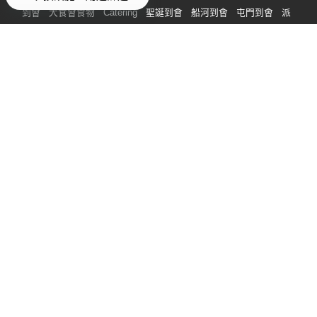
到會
大食會食物
Catering
聖誕到會
船河到會
屯門到會
派
對到會
中環到會
平價到會
觀塘到會
素食到會
企業到會
生
日到會
外賣到會
荃灣到會
灣仔到會
婚禮到會
新春到會
飯
盒便當到會
父親節到會
親子到會
到會小食
中秋節到會
即日
到會
泰式到會
派對小食
打邊爐食材外賣
盆菜
中秋盆菜
燒
烤食物
燒烤包
新年新春盆菜
BBQ燒烤食材
冬至盆菜
聖誕
盆菜
母親節到會
搜尋 Party Room 服務分類
Party Room
Party Room 包場
Party Room 波波池
Party Room
唱K
通宵 Party Room
桌球 Party Room
VR Party Room
Party Room 廚房
Party Room Poker 枱
Party Room 打邊爐
旺
角 Party Room
觀塘 Party Room
中環上環 Party Room
長沙灣
荔枝角 Party Room
荃灣/荃灣西 Party Room
銅鑼灣 Party
Room
2人 Party Room
搜尋熱門禮物分類
男朋友生日禮物
女朋友生日禮物
情人節禮物
生日禮物
畢業禮
物
朋友生日禮物
情侶禮物
實用禮物
閨蜜生日禮物
情侶週年