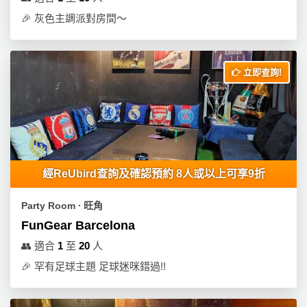
🎉
灰色主調派對房間～
立即查詢!
經ReUbird查詢及確認預約 8人或以上可享9折
Party Room ∙ 旺角
FunGear Barcelona
👥
適合
1
至
20
人
🎉
罕有足球主題 足球迷咪錯過!!