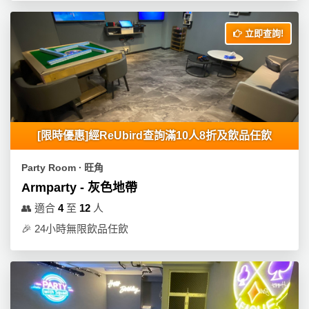
立即查詢!
[限時優惠]經ReUbird查詢滿10人8折及飲品任飲
Party Room ∙ 旺角
Armparty - 灰色地帶
👥
適合
4
至
12
人
🎉
24小時無限飲品任飲