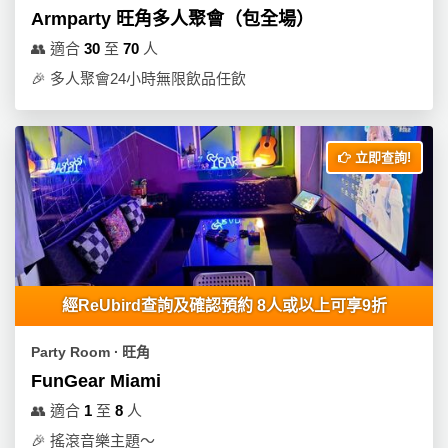
束
慶
計
攻
Armparty 旺角多人聚會（包全場）
及
祝
劃
略
👥
適合
30
至
70
人
花
生
藝
日
🎉
多人聚會24小時無限飲品任飲
社
禮
會
拍
交
品
員
拖
軟
需
立即查詢!
訂
件
知
企
製
業/
禮
公
物
夾
司
時
聯
場
活
間
絡
經ReUbird查詢及確認預約 8人或以上可享9折
地
動
神
我
佈
器
們
婚
Party Room ∙ 旺角
置
關
禮
用
情
FunGear Miami
於
品
侶
👥
適合
1
至
8
人
我
親
心
們
🎉
搖滾音樂主題～
子
即