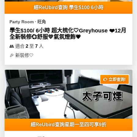
經ReUbird查詢 學生$100 6小時
Party Room ∙ 旺角
學生$100/ 6小時 超大梳化🤍Greyhouse ❤️12月
全新裝修💞舒服💛氣氛燈飾💗
👥
適合
2
至
7
人
🎉
新裝修🤍
立即查詢!
經ReUbird查詢星期一至四可享9折