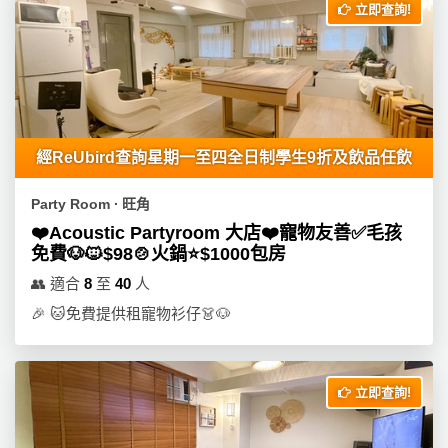
立即查詢!
新
奇
玩
樂
體
驗
經ReUbird查詢星期一至四全日制學生9折及飲品任飲
手
作
Party Room ∙ 旺角
工
❤️Acoustic Partyroom 大店❤️寵物友善✅毛孩
作
免費🐶🐱$98🍲火鍋⭐️$1000包房
坊
👥
適合
8
至
40
人
🎉
🐱免費提供租寵物衫仔👗🐶
戶
外
玩
樂
立即查詢!
遊