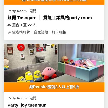
員
朋
動
食
計
友
攻
Party Room ∙ 屯門
劃
特
聚
略
紅霞 Tasogare ｜ 霓虹工業風格party room
色
會
蛋
👥
適合
1
至
22
人
社
慶
會
糕
🎉
電腦椅打牌，自家製燈，打卡吧枱
交
祝
員
軟
花
生
需
件
束
日
知
及
拍
花
拖
夾
藝
時
禮
聯
企
間
品
絡
業
神
我
/
訂
器
經Reubird查詢8人以上有9折
們
公
製
關
司
情
禮
Party Room ∙ 屯門
於
活
侶
物
Party_joy tuenmun
我