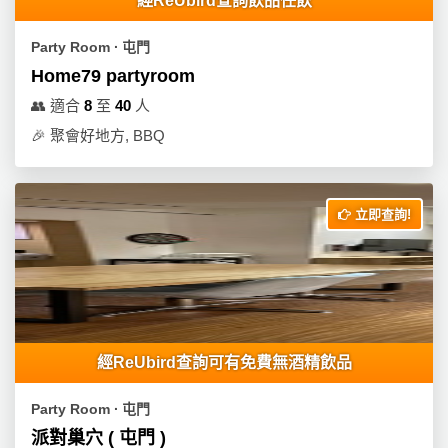
經ReUbird查詢飲品任飲
Party Room ∙ 屯門
Home79 partyroom
👥
適合
8
至
40
人
🎉
聚會好地方, BBQ
立即查詢!
經ReUbird查詢可有免費無酒精飲品
Party Room ∙ 屯門
派對巢穴 ( 屯門 )