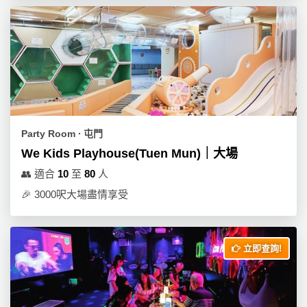
拖
餐
廳
B
B
Q
場
Party Room ∙ 屯門
地
We Kids Playhouse(Tuen Mun)｜大場
👥
適合
10
至
80
人
新
奇
🎉
3000呎大場盡情享受
玩
樂
體
立即查詢!
驗
手
作