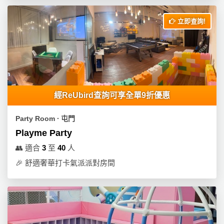
立即查詢!
經ReUbird查詢可享全單9折優惠
Party Room ∙ 屯門
Playme Party
👥
適合
3
至
40
人
🎉
舒適奢華打卡氣派派對房間