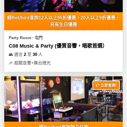
工
作
經ReUbird查詢12人以上95折優惠，20人以上9折優惠，
坊
另有生日優惠
戶
Party Room ∙ 屯門
外
玩
C08 Music & Party (優質音響，唱歌首選）
樂
👥
適合
2
至
30
人
🎉
超靚音響+舞台燈光
遊
艇
出
租
立即查詢!