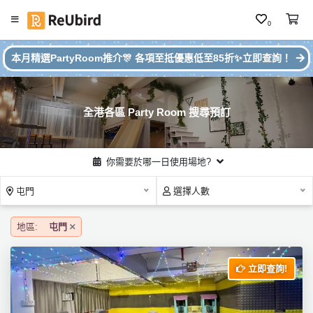
0
#
繁
本月精選PartyRoom推介🎊 各項至抵優惠低至85折✨立即查詢！
本
中
月
E
P
N
ar
全港各區 Party Room 搜尋預訂
ty
R
o
登
你需要於哪一日使用場地?
o
入
m
屯門
選擇人數
推
註
介
冊
地區:
屯門
立即查詢!
服
務
及