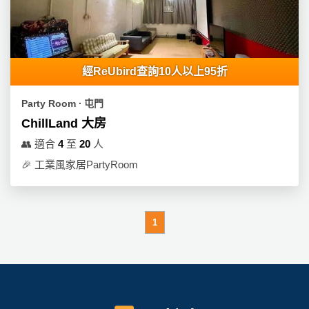
經ReUbird查詢10人以上95折
Party Room ∙ 屯門
ChillLand 大房
👥
適合
4
至
20
人
🎉
工業風家居PartyRoom
1