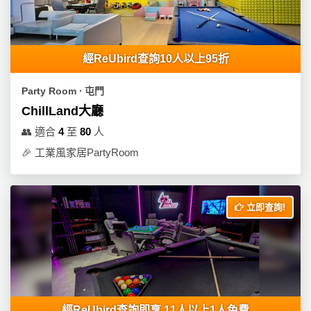
產
品
分
類
經ReUbird查詢10人以上95折
Party Room ∙ 屯門
活
P
ChillLand大廳
動
a
👥
適合
4
至
80
人
類
r
🎉
工業風家居PartyRoom
型
t
y
R
活
搞
o
立即查詢!
動
P
o
攻
a
m
略
r
到
t
會
y
會
活
美
經ReUbird查詢即享 11人以上1人免費