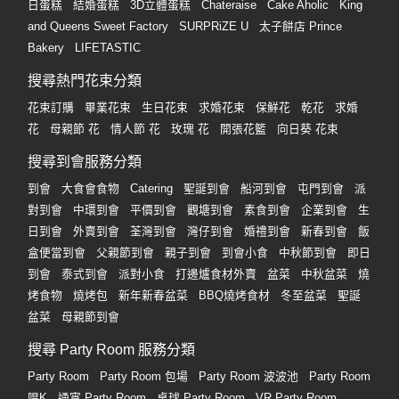
日蛋糕
結婚蛋糕
3D立體蛋糕
Chateraise
Cake Aholic
King
and Queens Sweet Factory
SURPRiZE U
太子餅店 Prince
Bakery
LIFETASTIC
搜尋熱門花束分類
花束訂購
畢業花束
生日花束
求婚花束
保鮮花
乾花
求婚
花
母親節 花
情人節 花
玫瑰 花
開張花籃
向日葵 花束
搜尋到會服務分類
到會
大食會食物
Catering
聖誕到會
船河到會
屯門到會
派
對到會
中環到會
平價到會
觀塘到會
素食到會
企業到會
生
日到會
外賣到會
荃灣到會
灣仔到會
婚禮到會
新春到會
飯
盒便當到會
父親節到會
親子到會
到會小食
中秋節到會
即日
到會
泰式到會
派對小食
打邊爐食材外賣
盆菜
中秋盆菜
燒
烤食物
燒烤包
新年新春盆菜
BBQ燒烤食材
冬至盆菜
聖誕
盆菜
母親節到會
搜尋 Party Room 服務分類
Party Room
Party Room 包場
Party Room 波波池
Party Room
唱K
通宵 Party Room
桌球 Party Room
VR Party Room