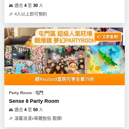
👥
適合
4
至
30
人
🎉
4人以上即可預約
立即查詢!
經Reubird查詢可享全單79折
Party Room ∙ 屯門
Sense 8 Party Room
👥
適合
4
至
50
人
🎉
溫馨浪漫x華麗脫俗 靚爆!