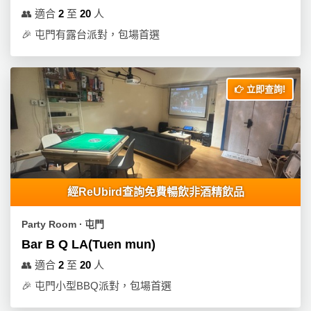
👥
適合
2
至
20
人
🎉
屯門有露台派對，包場首選
立即查詢!
經ReUbird查詢免費暢飲非酒精飲品
Party Room ∙ 屯門
Bar B Q LA(Tuen mun)
👥
適合
2
至
20
人
🎉
屯門小型BBQ派對，包場首選