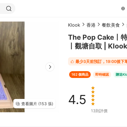
Klook
香港
餐飲美食
The Pop Ca
丨觀塘自取 | Klo
最少3天前預訂，19:00後
162 個商品
即時確認
贈送Klo
4.5
查看圖片 (153 張)
13
則評價