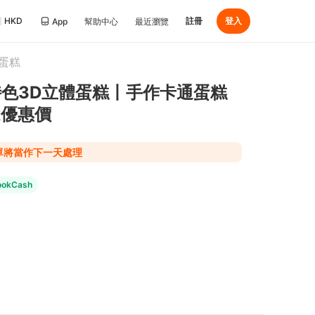
HKD
註冊
登入
App
幫助中心
最近瀏覽
蛋糕
ke丨特色3D立體蛋糕丨手作卡通蛋糕
ok優惠價
下單將當作下一天處理
okCash