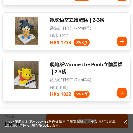
龍珠悟空立體蛋糕｜2-3磅
需提前3日預訂 (7pm截單)
HK$ 1298
HK$ 1233
5% Off
爬地版Winnie the Pooh立體蛋糕
｜2-3磅
需提前3日預訂 (7pm截單)
HK$ 1086
HK$ 1032
5% Off
Cocomelon JJ 立體蛋糕｜2-3磅
Total
瀏覽商品
Klook在網頁上使用cookies為你提供更佳瀏覽體驗。不更改你的設定繼
HK$ 0
需提前3日預訂 (7pm截單)
續，表示你同意我們的
cookie政策
。
HK$ 1298