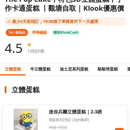
作卡通蛋糕 丨觀塘自取 | Klook優惠價
最少3天前預訂，19:00後下單將當作下一天處理
162 個商品
即時確認
贈送KlookCash
4.5
13
則評價
立體蛋糕
半立體蛋糕
迪士尼系列蛋糕
敲敲球蛋糕
立體蛋糕
迷你兵團立體蛋糕｜2-3磅
需提前3日預訂 (7pm截單)
HK$ 1032