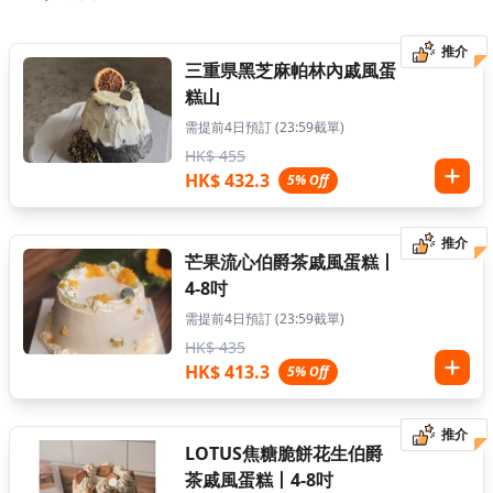
推介
三重県黑芝麻帕林內戚風蛋
糕山
需提前4日預訂 (23:59截單)
HK$ 455
HK$ 432.3
5% Off
推介
芒果流心伯爵茶戚風蛋糕丨
4-8吋
需提前4日預訂 (23:59截單)
HK$ 435
HK$ 413.3
5% Off
推介
LOTUS焦糖脆餅花生伯爵
茶戚風蛋糕丨4-8吋