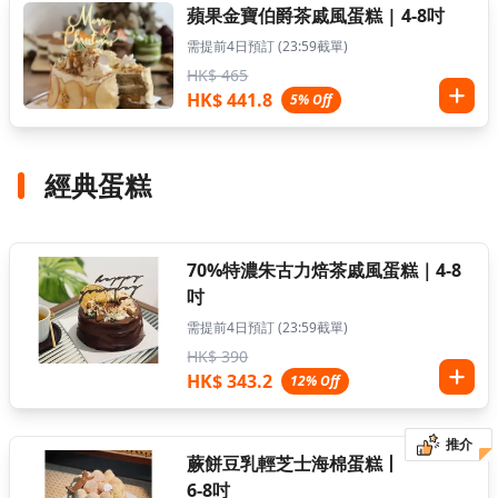
蘋果金寶伯爵茶戚風蛋糕 | 4-8吋
需提前4日預訂 (23:59截單)
HK$ 465
HK$ 441.8
5% Off
經典蛋糕
70%特濃朱古力焙茶戚風蛋糕｜4-8
吋
需提前4日預訂 (23:59截單)
HK$ 390
HK$ 343.2
12% Off
推介
蕨餅豆乳輕芝士海棉蛋糕丨
6-8吋