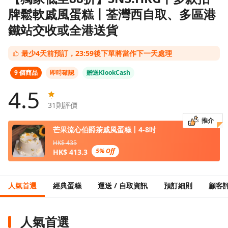
牌鬆軟戚風蛋糕丨荃灣西自取、多區港
鐵站交收或全港送貨
最少4天前預訂，23:59後下單將當作下一天處理
9 個商品
即時確認
贈送KlookCash
4.5
31
則評價
推介
芒果流心伯爵茶戚風蛋糕丨4-8吋
HK$ 435
5% Off
HK$ 413.3
人氣首選
經典蛋糕
運送 / 自取資訊
預訂細則
顧客
人氣首選