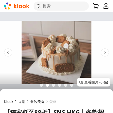
搜索
查看圖片 (6 張)
Klook
香港
餐飲美食
蛋糕
【獨家低至88折】SNS.HKG丨多款招