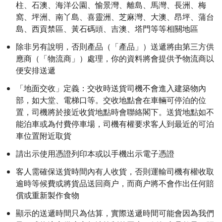
柱、石澳、海洋公園、愉景灣、離島、馬灣、長洲、梅
窩、坪洲、南丫島、喜靈洲、芝麻灣、大澳、昂坪、蒲台
島、西貢禁區、黃石碼頭、吉澳、塔門等等相關地區
除非另有說明，否則產品（「產品」）送遞將由第三方供
應商（「物流商」）處理，你的資料將會提供予物流商以
便安排送遞
「地面交收」定義：交收時送貨司機不會進入建築物內
部，如大堂、電梯口等。交收地點會在車輛可停泊的位
置，司機將於接近收貨地點時會聯絡閣下。送貨地點如不
能泊車或為付費停車場，司機有權要求客人到最近的可泊
車位置附近取貨
請出示使用憑證列印本或以手機出示電子憑證
客人需確保送貨時間內有人收貨，否則運輸司機有權收取
逾時等候費或將貨品送回商户，而商户將不會作出任何賠
償或重新製作食物
顯示的送遞時間只為估算，實際送遞時間可能會因為我們