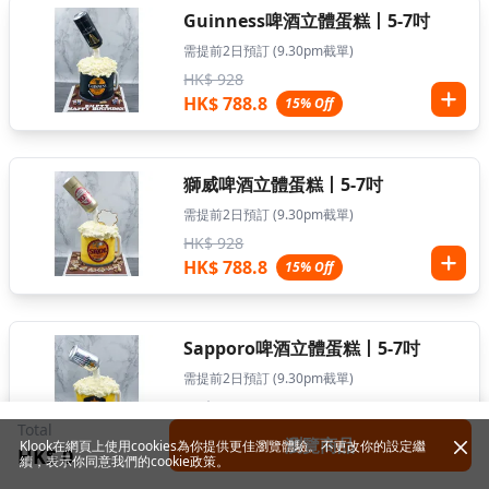
Guinness啤酒立體蛋糕丨5-7吋
需提前2日預訂 (9.30pm截單)
HK$ 928
HK$ 788.8
15% Off
獅威啤酒立體蛋糕丨5-7吋
需提前2日預訂 (9.30pm截單)
HK$ 928
HK$ 788.8
15% Off
Sapporo啤酒立體蛋糕丨5-7吋
需提前2日預訂 (9.30pm截單)
HK$ 928
Total
HK$ 788.8
15% Off
瀏覽商品
Klook在網頁上使用cookies為你提供更佳瀏覽體驗。不更改你的設定繼
HK$ 0
續，表示你同意我們的
cookie政策
。