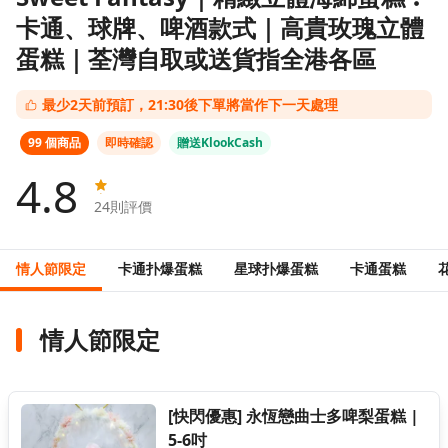
卡通、球牌、啤酒款式｜高貴玫瑰立體
蛋糕｜荃灣自取或送貨指全港各區
最少2天前預訂，21:30後下單將當作下一天處理
99 個商品
即時確認
贈送KlookCash
4.8
24
則評價
情人節限定
卡通扑爆蛋糕
星球扑爆蛋糕
卡通蛋糕
情人節限定
[快閃優惠] 永恆戀曲士多啤梨蛋糕 |
5-6吋