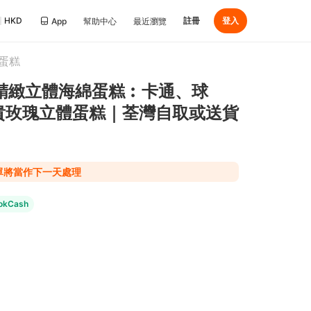
HKD
註冊
登入
App
幫助中心
最近瀏覽
蛋糕
sy｜精緻立體海綿蛋糕︰卡通、球
貴玫瑰立體蛋糕｜荃灣自取或送貨
下單將當作下一天處理
okCash