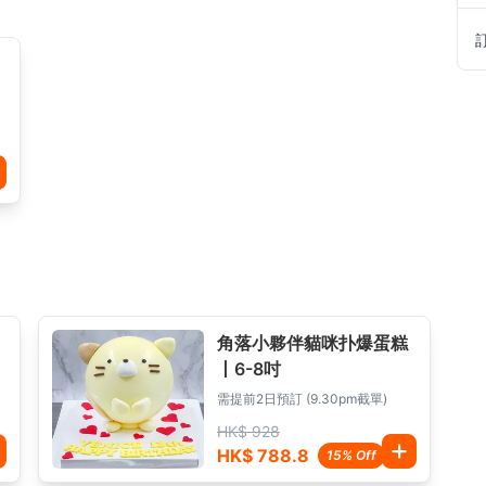
角落小夥伴貓咪扑爆蛋糕
丨6-8吋
需提前2日預訂 (9.30pm截單)
HK$ 928
HK$ 788.8
15% Off