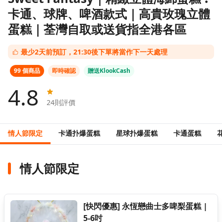
卡通、球牌、啤酒款式｜高貴玫瑰立體
蛋糕｜荃灣自取或送貨指全港各區
最少2天前預訂，21:30後下單將當作下一天處理
99 個商品
即時確認
贈送KlookCash
4.8
24
則評價
情人節限定
卡通扑爆蛋糕
星球扑爆蛋糕
卡通蛋糕
情人節限定
[快閃優惠] 永恆戀曲士多啤梨蛋糕 |
5-6吋