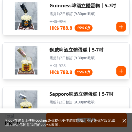
Guinness啤酒立體蛋糕丨5-7吋
需提前2日預訂 (9.30pm截單)
HK$ 928
HK$ 788.8
15% Off
獅威啤酒立體蛋糕丨5-7吋
需提前2日預訂 (9.30pm截單)
HK$ 928
HK$ 788.8
15% Off
Sapporo啤酒立體蛋糕丨5-7吋
需提前2日預訂 (9.30pm截單)
HK$ 928
Total
HK$ 788.8
15% Off
瀏覽商品
Klook在網頁上使用cookies為你提供更佳瀏覽體驗。不更改你的設定繼
HK$ 0
續，表示你同意我們的
cookie政策
。