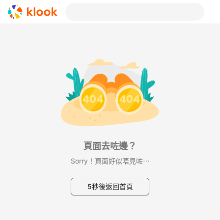
頁面去咗邊？
Sorry！頁面好似唔見咗⋯
5秒後返回首頁