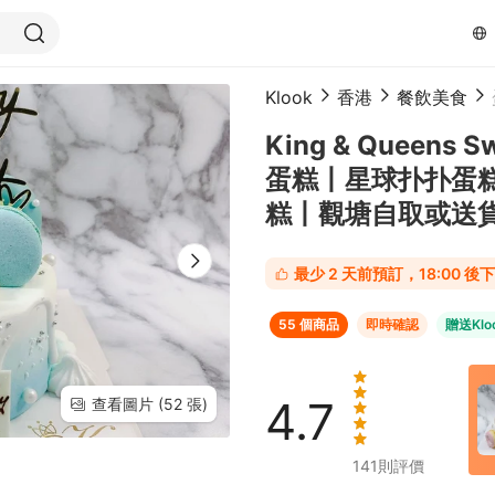
Klook
香港
餐飲美食
King & Queens
蛋糕丨星球扑扑蛋
糕丨觀塘自取或送
最少 2 天前預訂，18:00
55 個商品
即時確認
贈送Klo
4.7
查看圖片 (52 張)
141
則評價