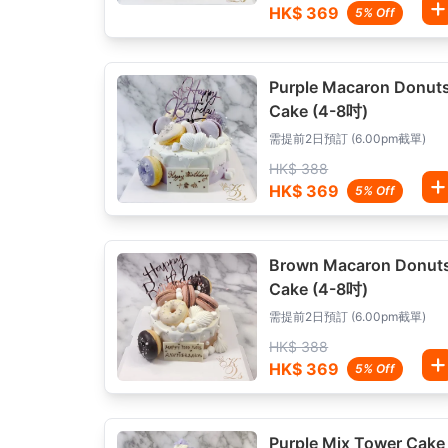
HK$ 369
5% Off
Purple Macaron Donut
Cake (4-8吋)
需提前2日預訂 (6.00pm截單)
HK$ 388
HK$ 369
5% Off
Brown Macaron Donut
Cake (4-8吋)
需提前2日預訂 (6.00pm截單)
HK$ 388
HK$ 369
5% Off
Purple Mix Tower Cake