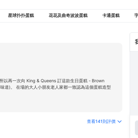
星球扑扑蛋糕
花花及曲奇波波蛋糕
卡通蛋糕
字
次向 King & Queens 訂這款生日蛋糕 - Brown
 (Vanilla 味道)。 在場的大人小朋友老人家都一致認為這個蛋糕造型
查看141則評價