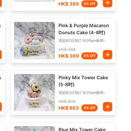
HK$ 369
5% Off
s
Pink & Purple Macaron
Donuts Cake (4-8吋)
需提前2日預訂 (6.00pm截單)
HK$ 388
HK$ 369
5% Off
s
Pinky Mix Tower Cake
(5-8吋)
需提前2日預訂 (6.00pm截單)
HK$ 698
HK$ 663
5% Off
Blue Mix Tower Cake