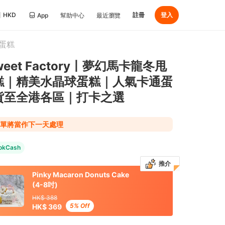
HKD
註冊
登入
App
幫助中心
最近瀏覽
蛋糕
 Sweet Factory丨夢幻馬卡龍冬甩
糕｜精美水晶球蛋糕｜人氣卡通蛋
貨至全港各區｜打卡之選
 後下單將當作下一天處理
okCash
推介
Pinky Macaron Donuts Cake
(4-8吋)
HK$ 388
5% Off
HK$ 369