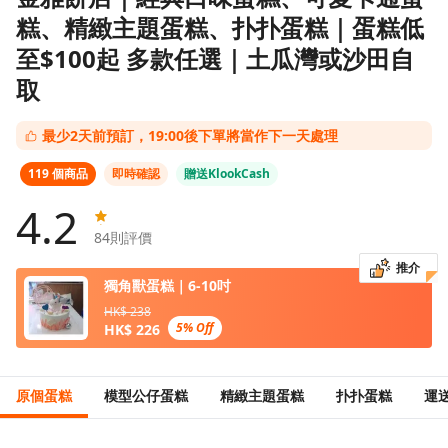
糕、精緻主題蛋糕、扑扑蛋糕｜蛋糕低
至$100起 多款任選｜土瓜灣或沙田自
取
最少2天前預訂，19:00後下單將當作下一天處理
119 個商品
即時確認
贈送KlookCash
4.2
84
則評價
推介
獨角獸蛋糕｜6-10吋
HK$ 238
5% Off
HK$ 226
原個蛋糕
模型公仔蛋糕
精緻主題蛋糕
扑扑蛋糕
運送