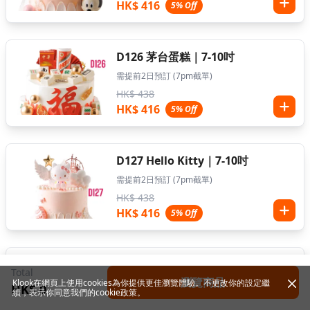
HK$ 416
5% Off
D126 茅台蛋糕｜7-10吋
需提前2日預訂 (7pm截單)
HK$ 438
HK$ 416
5% Off
D127 Hello Kitty｜7-10吋
需提前2日預訂 (7pm截單)
HK$ 438
HK$ 416
5% Off
D128 健康長壽｜7-10吋
Total
瀏覽商品
Klook在網頁上使用cookies為你提供更佳瀏覽體驗。不更改你的設定繼
需提前2日預訂 (7pm截單)
HK$ 0
續，表示你同意我們的
cookie政策
。
HK$ 438