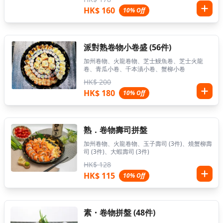
HK$ 160
10% Off
派對熟卷物小卷盛 (56件)
加州卷物、火龍卷物、芝士鰻魚卷、芝士火龍
卷、青瓜小卷、千本漬小卷、蟹柳小卷
HK$ 200
HK$ 180
10% Off
熟．卷物壽司拼盤
加州卷物、火龍卷物、玉子壽司 (3件)、燒蟹柳壽
司 (3件)、大蝦壽司 (3件)
HK$ 128
HK$ 115
10% Off
素・卷物拼盤 (48件)