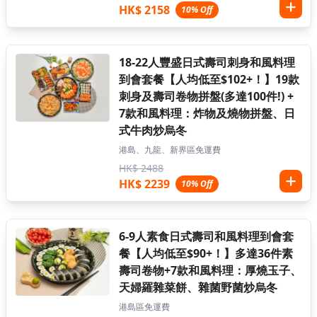
HK$ 2158
10% Off
18-22人豐盛日式壽司刺身和風料理
到會套餐【人均低至$102+！】19款
刺身及壽司卷物拼盤(多達100件!) +
7款和風料理：炸物及燒物拼盤、日
式牛肉炒烏冬
港島、九龍、新界區免運費
HK$ 2488
HK$ 2239
10% Off
6-9人素食日式壽司和風料理到會套
餐【人均低至$90+！】多達36件素
壽司卷物+7款和風料理：厚燒玉子、
天婦羅雜菜餅、雜菌野菌炒烏冬
港島區免運費