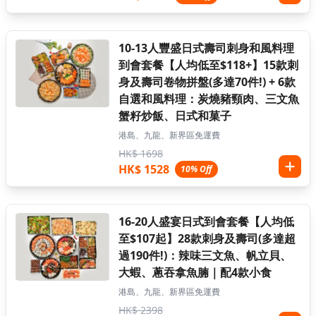
10-13人豐盛日式壽司刺身和風料理
到會套餐【人均低至$118+】15款刺
身及壽司卷物拼盤(多達70件!) + 6款
自選和風料理：炭燒豬頸肉、三文魚
蟹籽炒飯、日式和菓子
港島、九龍、新界區免運費
HK$ 1698
HK$ 1528
10% Off
16-20人盛宴日式到會套餐【人均低
至$107起】28款刺身及壽司(多達超
過190件!)：辣味三文魚、帆立貝、
大蝦、蔥吞拿魚腩｜配4款小食
港島、九龍、新界區免運費
HK$ 2398