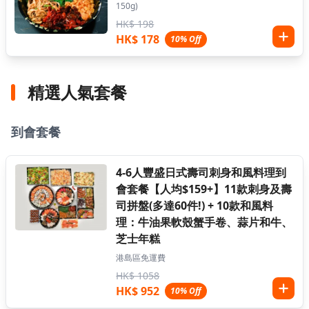
150g)
HK$ 198
HK$ 178
10% Off
精選人氣套餐
到會套餐
4-6人豐盛日式壽司刺身和風料理到
會套餐【人均$159+】11款刺身及壽
司拼盤(多達60件!) + 10款和風料
理：牛油果軟殼蟹手卷、蒜片和牛、
芝士年糕
港島區免運費
HK$ 1058
HK$ 952
10% Off