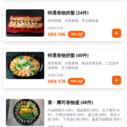
特選卷物拼盤 (24件)
加州卷物、火龍卷物、芝士鰻魚卷
HK$ 118
HK$ 106
10% Off
特選卷物拼盤 (40件)
加州卷物、火龍卷物、蔥花吞拿魚卷、三文魚牛
油果卷、芝士鰻魚卷
HK$ 198
HK$ 178
10% Off
素・壽司卷物盛 (48件)
牛油果壽司 (4件)、腐皮壽司 (4件)、玉子壽司 (4
件)、中華沙律壽司 (4件)、素之卷 (8件)、青瓜小
卷 (8件)、千本漬小卷 (8件)、素菜天婦羅卷 (8件)
HK$ 178