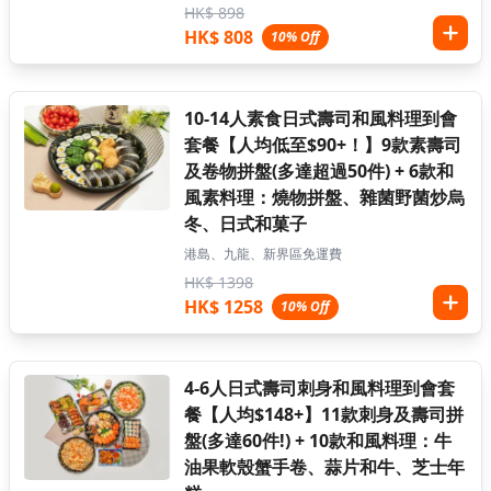
HK$ 898
HK$ 808
10% Off
10-14人素食日式壽司和風料理到會
套餐【人均低至$90+！】9款素壽司
及卷物拼盤(多達超過50件) + 6款和
風素料理：燒物拼盤、雜菌野菌炒烏
冬、日式和菓子
港島、九龍、新界區免運費
HK$ 1398
HK$ 1258
10% Off
4-6人日式壽司刺身和風料理到會套
餐【人均$148+】11款刺身及壽司拼
盤(多達60件!) + 10款和風料理：牛
油果軟殼蟹手卷、蒜片和牛、芝士年