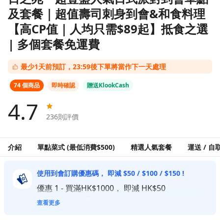
及套餐｜超值壽司刺身到會&和食料理
【高CP值｜人均只需$89起】抵食之選
| 多個套餐免運費
最少1天前預訂，23:59後下單將當作下一天處理
74 個商品
即時確認
贈送KlookCash
4.7
236
則評價
介紹
單點菜式 (最低消費$500)
精選人氣套餐
運送 / 自
使用到會訂購優惠碼， 即減 $50 / $100 / $150 !
優惠 1 - 買滿HK$1000， 即減 HK$50
指定到會商戶累積消費滿HKD$1000，並於付款
查看更多
頁面輸入優惠碼【KLKCATERING50】，整張訂單