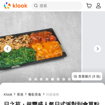
搜索
查看圖片 (9 張)
Klook
香港
餐飲美食
到會服務
日之苑・超豐盛人氣日式派對到會單點