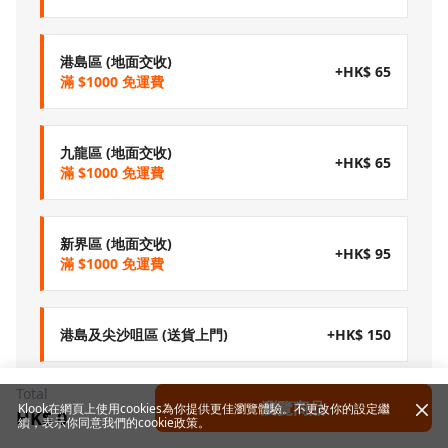
港島區 (地面交收)
+HK$ 65
滿 $1000 免運費
九龍區 (地面交收)
+HK$ 65
滿 $1000 免運費
新界區 (地面交收)
+HK$ 95
滿 $1000 免運費
港島及尖沙咀區 (送貨上門)
+HK$ 150
Total
九龍區 (送貨上門)
+HK$ 215
瀏覽商品
Klook在網頁上使用cookies為你提供更佳瀏覽體驗。不更改你的設定繼
HK$ 0
續，表示你同意我們的
cookie政策
。