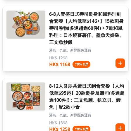
6-8人豐盛日式壽司刺身和風料理到
會套餐【人均低至$146+】15款刺身
壽司卷物(多達超過60件!) + 7道和風
料理：日本燒蕃薯仔、墨魚天婦羅、
三文魚炒飯
港島、九龍、新界區免運費
HK$ 1298
HK$ 1168
10% Off
8-12人良朋共聚日式到會套餐【人均
低至$95起】20款刺身及壽司(多達超
過100件!)：三文魚腩、帆立貝、鰻
魚｜配2款小食
港島、九龍、新界區免運費
HK$ 1398
HK$ 1258
10% Off