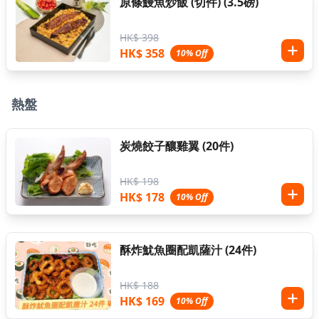
原條鰻魚炒飯 (切件) (3.5磅)
HK$ 398
HK$ 358
10% Off
熱盤
炭燒餃子釀雞翼 (20件)
HK$ 198
HK$ 178
10% Off
酥炸魷魚圈配凱薩汁 (24件)
HK$ 188
HK$ 169
10% Off