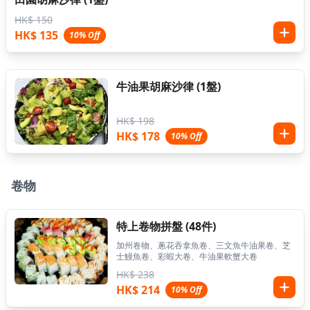
HK$ 150
HK$ 135
10% Off
牛油果胡麻沙律 (1盤)
HK$ 198
HK$ 178
10% Off
卷物
特上卷物拼盤 (48件)
加州卷物、蔥花吞拿魚卷、三文魚牛油果卷、芝
士鰻魚卷、彩蝦大卷、牛油果軟蟹大卷
HK$ 238
HK$ 214
10% Off