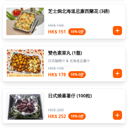
芝士焗北海道忌廉西蘭花 (3磅)
HK$ 168
HK$ 151
10% Off
雙色素菜丸 (1盤)
日式咖喱汁 & 北海道忌廉汁
HK$ 198
HK$ 178
10% Off
日式燒蕃薯仔 (100粒)
HK$ 280
HK$ 252
10% Off