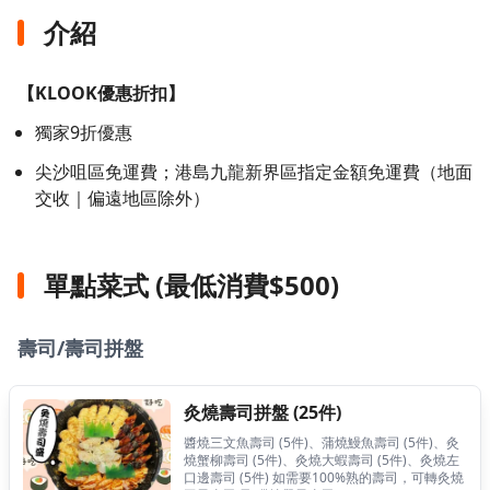
即減HKD$50
介紹
優惠 2 - 買滿HK$2000， 即減 HK$100
指定到會商戶累積消費滿HKD$2000，並於付款
【KLOOK優惠折扣】
頁面輸入優惠碼【KLKCATERING100】，整張訂
單即減HKD$100
獨家9折優惠
優惠 3 - 買滿HK$3000， 即減HK$150
尖沙咀區免運費；港島九龍新界區指定金額免運費（地面
指定到會商戶累積消費滿HKD$3000，並於付款
交收｜偏遠地區除外）
頁面輸入優惠碼 【KLKCATERING150】，整張訂
單即減HKD$150
單點菜式 (最低消費$500)
以上優惠碼適用於香港用戶訂購指定到會產品消
費滿指定金額港幣，不能與其他優惠同時使用 輸
入優惠碼，系統會自動應用優惠到適用的訂單，
壽司/壽司拼盤
並於交易版面上顯示該折扣。
名額有限，先用先得。受條款及細則約束。
灸燒壽司拼盤 (25件)
醬燒三文魚壽司 (5件)、蒲燒鰻魚壽司 (5件)、灸
燒蟹柳壽司 (5件)、灸燒大蝦壽司 (5件)、灸燒左
口邊壽司 (5件) 如需要100%熟的壽司，可轉灸燒