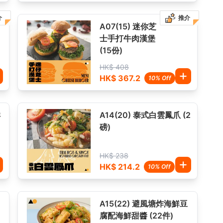
介
推介
A07(15) 迷你芝
士手打牛肉漢堡
(15份)
HK$ 408
HK$ 367.2
10% Off
洋
A14(20) 泰式白雲鳳爪 (2
磅)
HK$ 238
HK$ 214.2
10% Off
A15(22) 避風塘炸海鮮豆
腐配海鮮甜醬 (22件)