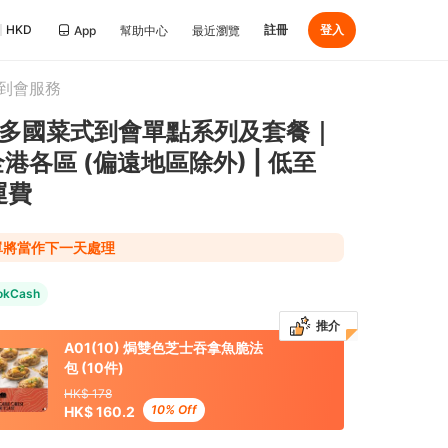
HKD
註冊
登入
App
幫助中心
最近瀏覽
到會服務
・精緻多國菜式到會單點系列及套餐｜
港各區 (偏遠地區除外) | 低至
運費
下單將當作下一天處理
okCash
推介
A01(10) 焗雙色芝士吞拿魚脆法
包 (10件)
HK$ 178
10% Off
HK$ 160.2