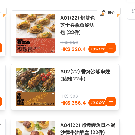
介
推介
A01(22) 焗雙色
芝士吞拿魚脆法
包 (22件)
HK$ 356
HK$ 320.4
10% Off
A02(22) 香烤沙嗲串燒
(豬雞 22串)
HK$ 396
HK$ 356.4
10% Off
蛋
A04(22) 照燒鰻魚日本蛋
沙律牛油酥盒 (22件)