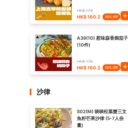
HK$ 178
HK$ 160.2
10% Off
A39(10) 惹味蒜香焗茄
(10件)
HK$ 178
HK$ 160.2
10% Off
沙律
S02(M) 啖啖松葉蟹三文
魚籽芒果沙律 (5-7人份
量)