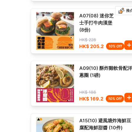
推
A07(08) 迷你芝
士手打牛肉漢堡
(8份)
HK$ 228
HK$ 205.2
10% Off
A09(10) 酥炸雞軟骨配
蔥圈 (1磅)
HK$ 188
HK$ 169.2
10% Off
A15(10) 避風塘炸海鮮豆
腐配海鮮甜醬 (10件)