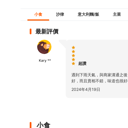
小食
沙律
意大利麵/飯
主菜
最新評價
Kary **
超讚
遇到下雨天氣，與商家溝通之後
好，而且賣相不錯，味道也很好
2024年4月19日
小食