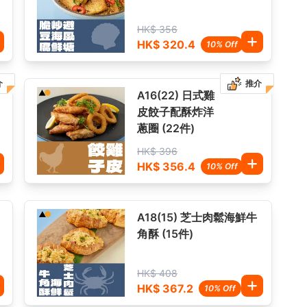
HK$ 356
HK$ 320.4
10% Off
介
推介
A16(22) 日式雞
皮餃子配酥炸洋
蔥圈 (22件)
HK$ 396
HK$ 356.4
10% Off
A18(15) 芝士肉鬆海鮮牛
角酥 (15件)
HK$ 408
HK$ 367.2
10% Off