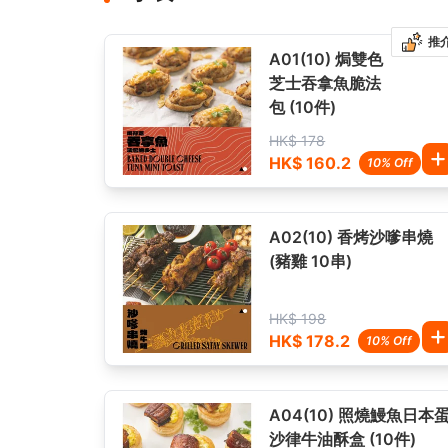
推
A01(10) 焗雙色
芝士吞拿魚脆法
包 (10件)
HK$ 178
HK$ 160.2
10% Off
A02(10) 香烤沙嗲串燒
(豬雞 10串)
HK$ 198
HK$ 178.2
10% Off
A04(10) 照燒鰻魚日本
沙律牛油酥盒 (10件)