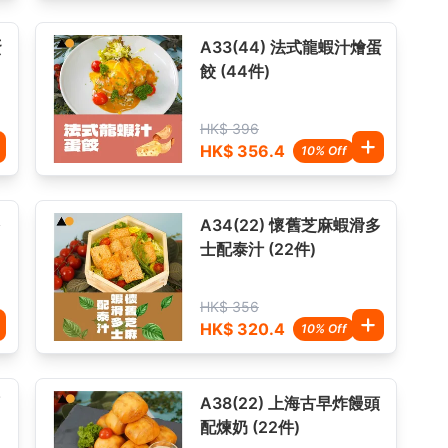
蛋
A33(44) 法式龍蝦汁燴蛋
餃 (44件)
HK$ 396
HK$ 356.4
10% Off
多
A34(22) 懷舊芝麻蝦滑多
士配泰汁 (22件)
HK$ 356
HK$ 320.4
10% Off
頭
A38(22) 上海古早炸饅頭
配煉奶 (22件)