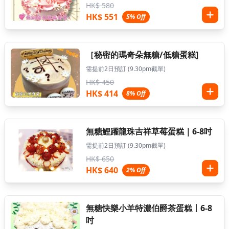
HK$ 580
HK$ 551
5% Off
［秘密的瑪奇朵無糖/低糖蛋糕]
需提前2日預訂 (9.30pm截單)
HK$ 450
HK$ 414
8% Off
無糖鯉躍龍珠吉祥草莓蛋糕｜6-8吋
需提前2日預訂 (9.30pm截單)
HK$ 650
HK$ 640
2% Off
無糖快樂小羊特濃伯爵茶蛋糕丨6-8
吋