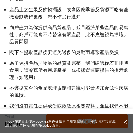
產品上之生果及飾物擺設，或會因應季節及貨源而略有些
微變動或作更改，恕不作另行通知
商戶盡力為你提供高品質產品，並且鑑於某些產品的易腐
性，商戶可能會不時替換有關產品，此不應被視為損壞／
品質問題
閣下在提取產品後要避免過多的晃動而導致產品受損
為了保持產品／物品的品質及完整，我們建議你若非即時
食用，請冷藏所有易壞產品，或根據營運商提供的指示處
理（如適用）。
不遵循安全的食品處理規範和建議可能會增加食源性疾病
的風險。
我們沒有責任提供成份或致敏原相關資料，並且我們不能
保證所出售的任何產品／物品都不含致敏原；如果你有食
Total
物敏感、過敏反應或飲食限制和要求，請在購買前聯絡有
瀏覽商品
Klook在網頁上使用cookies為你提供更佳瀏覽體驗。不更改你的設定繼
HK$ 0
續，表示你同意我們的
cookie政策
。
關商戶