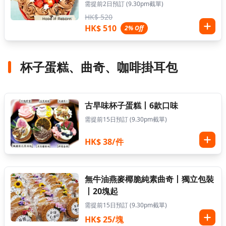
需提前2日預訂 (9.30pm截單)
HK$ 520
HK$ 510
2% Off
杯子蛋糕、曲奇、咖啡掛耳包
古早味杯子蛋糕丨6款口味
需提前15日預訂 (9.30pm截單)
HK$ 38/件
無牛油燕麥椰脆純素曲奇丨獨立包裝
丨20塊起
需提前15日預訂 (9.30pm截單)
HK$ 25/塊