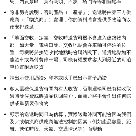
島、西貢禁區、黃石碼頭、吉澳、塔門等等相關地區
除非另有說明，否則產品（「產品」）送遞將由第三方供
應商（「物流商」）處理，你的資料將會提供予物流商以
便安排送遞
「地面交收」定義：交收時送貨司機不會進入建築物內
部，如大堂、電梯口等。交收地點會在車輛可停泊的位
置，司機將於接近收貨地點時會聯絡閣下。送貨地點如不
能泊車或為付費停車場，司機有權要求客人到最近的可泊
車位置附近取貨
請出示使用憑證列印本或以手機出示電子憑證
客人需確保送貨時間內有人收貨，否則運輸司機有權收取
逾時等候費或將貨品送回商户，而商户將不會作出任何賠
償或重新製作食物
顯示的送遞時間只為估算，實際送遞時間可能會因為我們
及／或物流商供應商無法控制的因素（例如產品數量、距
離、繁忙時段、天氣、交通情況等）而變動