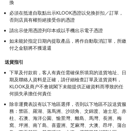
換
必須在抵達自取點出示KLOOK憑證以兌換折扣／訂單，
否則店員有權拒絕接受你的憑證
請出示使用憑證列印本或以手機出示電子憑證
如未能於指定日期內提取產品，將作自動取消訂單，所繳
付之金額將不獲退還
送貨指引
下單及付款前，客人有責任需確保所填寫的送貨地址、日
期及聯絡人資料是正確，請仔細檢查訂單及送貨資料，
KLOOK及商户不會就閣下未能提供正確資料而導致的任
何損失承擔任何責任
除非運費表設有以下地區選擇，否則以下地區不設送貨服
務：禁區、羅湖、落馬洲、沙頭角、文錦渡、迪士尼、赤
柱、石澳、海洋公園、愉景灣、離島、馬灣、長洲、梅
窩、坪洲、南丫島、喜靈洲、芝麻灣、大澳、昂坪、蒲台