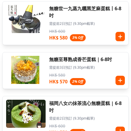
無糖世一九蒸九曬黑芝麻蛋糕丨6-8
吋
需提前2日預訂 (9.30pm截單)
HK$ 600
HK$ 580
3% Off
無糖至尊熟成香芒蛋糕｜6-8吋
需提前3日預訂 (9.30pm截單)
HK$ 580
HK$ 570
2% Off
福岡八女の抹茶流心無糖蛋糕 | 6-8
吋
需提前2日預訂 (9.30pm截單)
HK$ 600