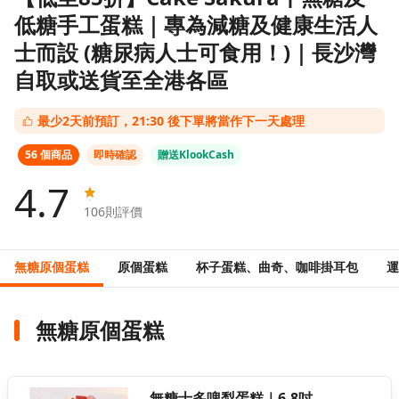
低糖手工蛋糕｜專為減糖及健康生活人
士而設 (糖尿病人士可食用！)｜長沙灣
自取或送貨至全港各區
最少2天前預訂，21:30 後下單將當作下一天處理
56 個商品
即時確認
贈送KlookCash
4.7
106
則評價
無糖原個蛋糕
原個蛋糕
杯子蛋糕、曲奇、咖啡掛耳包
運
無糖原個蛋糕
無糖士多啤梨蛋糕｜6-8吋