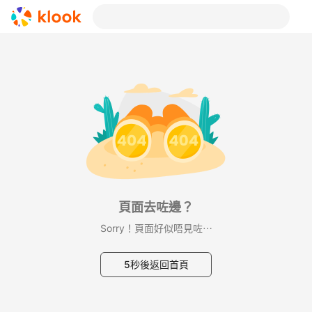
頁面去咗邊？
Sorry！頁面好似唔見咗⋯
5秒後返回首頁