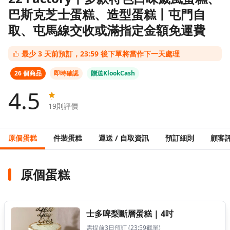
巴斯克芝士蛋糕、造型蛋糕丨屯門自
取、屯馬線交收或滿指定金額免運費
最少 3 天前預訂，23:59 後下單將當作下一天處理
26 個商品
即時確認
贈送KlookCash
4.5
19
則評價
原個蛋糕
件裝蛋糕
運送 / 自取資訊
預訂細則
顧客
原個蛋糕
士多啤梨斷層蛋糕 | 4吋
需提前3日預訂 (23:59截單)