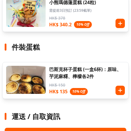
小熊瑪德蓮蛋糕 (24粒)
需提前3日預訂 (23:59截單)
HK$ 378
HK$ 340.2
10% Off
件裝蛋糕
巴斯克杯子蛋糕 (一盒6杯)：原味、
芋泥麻糬、檸檬各2件
HK$ 150
HK$ 135
10% Off
運送 / 自取資訊