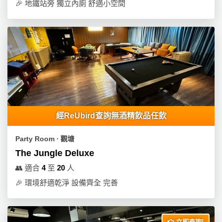
🎉
地鐵站旁 獨立內廁 舒適小空間
經ReUbird查詢無酒精飲品任飲
Party Room ∙ 觀塘
The Jungle Deluxe
👥
適合
4
至
20
人
🎉
環境舒適乾淨 設備齊全 完善
立即查詢!