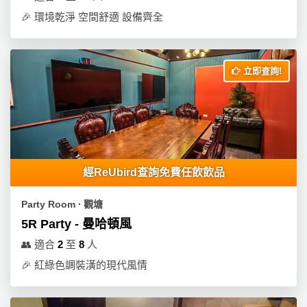
🎉
環境乾淨 空間舒適 設備齊全
立即查詢!
經ReUbird查詢免費任飲飲品
Party Room ∙ 觀塘
5R Party - 曼哈頓風
👥
適合
2
至
8
人
🎉
紅綠色調裝潢的現代風情