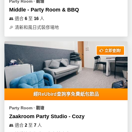
Party Room ∙ 觀塘
Middle - Party Room & BBQ
👥
適合
6
至
16
人
🎉
清新和風日式裝俢場地
立即查詢!
經ReUbird查詢享免費紙包飲品
Party Room ∙ 觀塘
Zaakroom Party Studio - Cozy
👥
適合
2
至
7
人