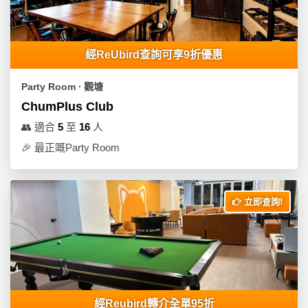
經ReUbird查詢可享9折優惠
Party Room ∙ 觀塘
ChumPlus Club
👥
適合
5
至
16
人
🎉
最正嘅Party Room
立即查詢!
經Reubird轉介全單95折