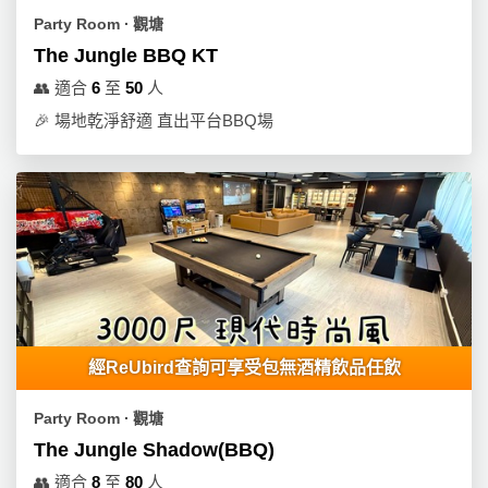
Party Room ∙ 觀塘
The Jungle BBQ KT
👥
適合
6
至
50
人
🎉
場地乾淨舒適 直出平台BBQ場
經ReUbird查詢可享受包無酒精飲品任飲
Party Room ∙ 觀塘
The Jungle Shadow(BBQ)
👥
適合
8
至
80
人