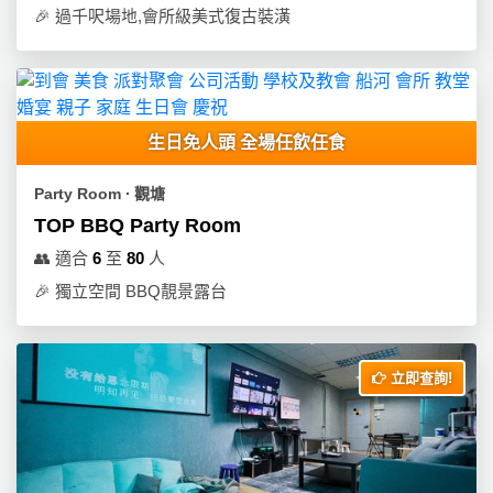
🎉
過千呎場地,會所級美式復古裝潢
生日免人頭 全場任飲任食
Party Room ∙ 觀塘
TOP BBQ Party Room
👥
適合
6
至
80
人
🎉
獨立空間 BBQ靚景露台
立即查詢!