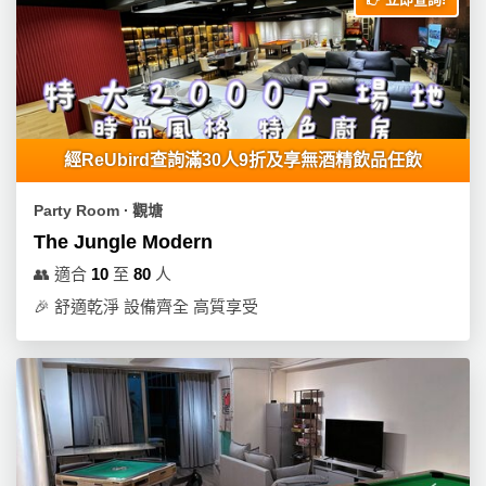
經ReUbird查詢滿30人9折及享無酒精飲品任飲
Party Room ∙ 觀塘
The Jungle Modern
👥
適合
10
至
80
人
🎉
舒適乾淨 設備齊全 高質享受