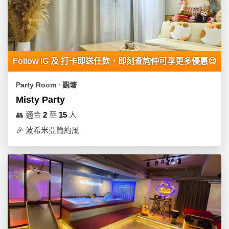
產
品
分
類
Follow IG 及 打卡即送任飲，即刻查詢仲可享更多優惠😍
活
P
Party Room ∙ 觀塘
動
a
Misty Party
類
r
型
t
👥
適合
2
至
15
人
y
🎉
波希米亞簡約風
R
活
搞
o
動
P
o
攻
a
m
略
r
到
t
會
y
會
活
美