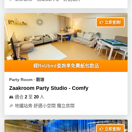
拖
餐
廳
立即查詢!
B
B
Q
場
地
經ReUbird查詢享免費紙包飲品
新
Party Room ∙ 觀塘
奇
Zaakroom Party Studio - Comfy
玩
樂
👥
適合
2
至
20
人
體
🎉
地鐵站旁 舒適小空間 獨立房間
驗
手
立即查詢!
作