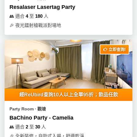
動
心
們
Resalaser Lasertag Party
場
願
婚
地
清
👥
適合
4
至
180
人
禮
佈
單
🎉
夜光鐳射槍戰派對場地
置
親
用
子
品
活
立即查詢!
動
即
食
即
煮
系
經ReUbird查詢10人以上全單95折；飲品任飲
列
聚
Party Room ∙ 觀塘
會
BaChino Party - Camelia
及
👥
適合
2
至
30
人
拍
🎉
全新裝修，自助式入埸，舒適乾淨