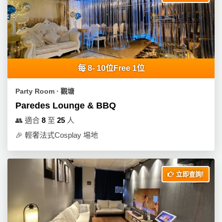
工
作
坊
戶
外
每 8- 10位Free 1位
玩
樂
Party Room ∙ 觀塘
Paredes Lounge & BBQ
遊
👥
適合
8
至
25
人
艇
🎉
輕奢法式Cosplay 埸地
出
租
立即查詢!