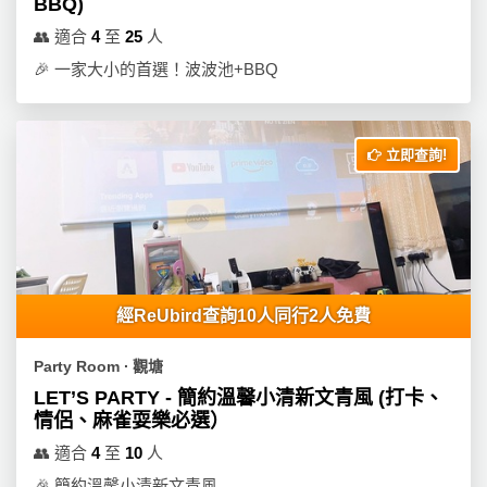
BBQ)
👥
適合
4
至
25
人
🎉
一家大小的首選！波波池+BBQ
立即查詢!
經ReUbird查詢10人同行2人免費
Party Room ∙ 觀塘
LET’S PARTY - 簡約溫馨小清新文青風 (打卡、
情侶、麻雀耍樂必選）
👥
適合
4
至
10
人
🎉
簡約溫馨小清新文青風