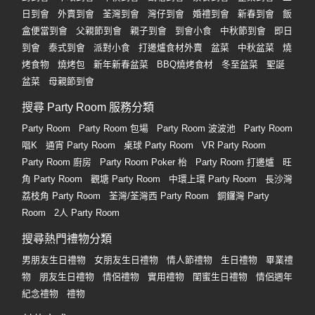
日到會
外賣到會
荃灣到會
灣仔到會
婚禮到會
新春到會
飯
盒便當到會
父親節到會
親子到會
到會小食
中秋節到會
即日
到會
泰式到會
派對小食
打邊爐食材外賣
盆菜
中秋盆菜
燒
烤食物
燒烤包
新年新春盆菜
BBQ燒烤食材
冬至盆菜
聖誕
盆菜
母親節到會
搜尋 Party Room 服務分類
Party Room
Party Room 包場
Party Room 波波池
Party Room
唱K
通宵 Party Room
桌球 Party Room
VR Party Room
Party Room 廚房
Party Room Poker 枱
Party Room 打邊爐
旺
角 Party Room
觀塘 Party Room
中環上環 Party Room
長沙灣
荔枝角 Party Room
荃灣/荃灣西 Party Room
銅鑼灣 Party
Room
2人 Party Room
搜尋熱門禮物分類
男朋友生日禮物
女朋友生日禮物
情人節禮物
生日禮物
畢業禮
物
朋友生日禮物
情侶禮物
實用禮物
閨蜜生日禮物
情侶週年
紀念禮物
禮物