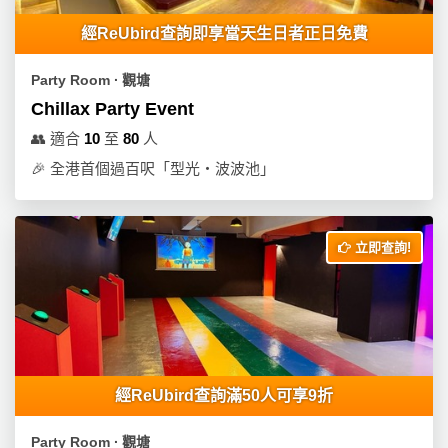
員
朋
動
食
計
友
攻
經ReUbird查詢即享當天生日者正日免費
劃
特
聚
略
色
會
Party Room ∙ 觀塘
蛋
Chillax Party Event
社
慶
會
糕
👥
適合
10
至
80
人
交
祝
員
🎉
全港首個過百呎「型光・波波池」
軟
花
生
需
件
束
日
知
及
拍
花
立即查詢!
拖
夾
藝
時
禮
聯
企
間
品
絡
業
神
我
/
訂
器
們
公
製
關
經ReUbird查詢滿50人可享9折
司
情
禮
於
活
侶
物
我
Party Room ∙ 觀塘