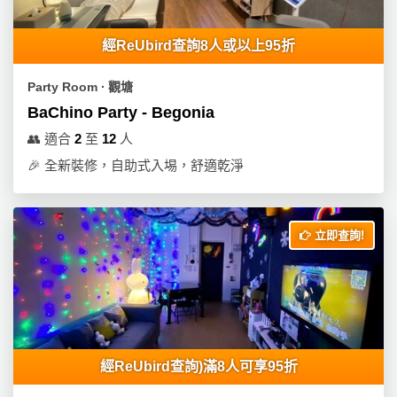
經ReUbird查詢8人或以上95折
Party Room ∙ 觀塘
BaChino Party - Begonia
👥
適合
2
至
12
人
🎉
全新裝修，自助式入埸，舒適乾淨
立即查詢!
經ReUbird查詢)滿8人可享95折