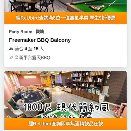
經ReUbird查詢滿8位一位壽星半價,學生9折優惠
Party Room ∙ 觀塘
Freemaker BBQ Balcony
👥
適合
4
至
15
人
🎉
全新平台露天BBQ
經ReUbird查詢即享無酒精飲品任飲