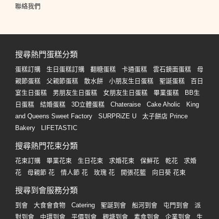
聯絡我們
搜尋熱門蛋糕分類
蛋糕訂購
生日蛋糕訂購
翻糖蛋糕
卡通蛋糕
雲石鏡面蛋糕
母
親節蛋糕
父親節蛋糕
散水餅
小朋友生日蛋糕
聖誕蛋糕
百日
宴生日蛋糕
男朋友生日蛋糕
女朋友生日蛋糕
畢業蛋糕
BB生
日蛋糕
結婚蛋糕
3D立體蛋糕
Chateraise
Cake Aholic
King
and Queens Sweet Factory
SURPRiZE U
太子餅店 Prince
Bakery
LIFETASTIC
搜尋熱門花束分類
花束訂購
畢業花束
生日花束
求婚花束
保鮮花
乾花
求婚
花
母親節 花
情人節 花
玫瑰 花
開張花籃
向日葵 花束
搜尋到會服務分類
到會
大食會食物
Catering
聖誕到會
船河到會
屯門到會
派
對到會
中環到會
平價到會
觀塘到會
素食到會
企業到會
生