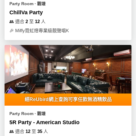
Party Room ∙ 觀塘
ChillVa Party
👥
適合
2
至
12
人
🎉
Miffy霓虹燈專業級靚聲唱K
經ReUbird網上查詢可享任飲無酒精飲品
Party Room ∙ 觀塘
5R Party - American Studio
👥
適合
12
至
35
人