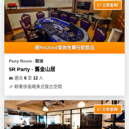
立即查詢!
經ReUbird查詢免費任飲飲品
Party Room ∙ 觀塘
5R Party - 舊金山居
👥
適合
6
至
12
人
🎉
輕奢侈風嘅美式復古空間
立即查詢!