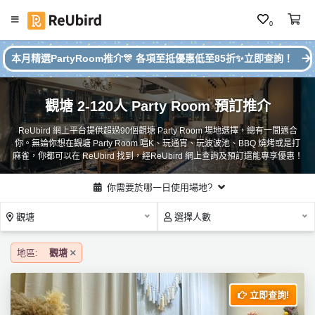
0
#
繁
本月精選PartyRoom推介🎊 各項至抵優惠低至85折✨立即查詢！
本
中
月
E
P
觀塘 2-120人 Party Room 預訂推介
N
ar
ty
ReUbird 網上平台提供超過90個觀塘 Party Room 場地選擇，總有一間適合
R
你。無論你想在觀塘 Party Room 唱K、玩通宵、玩波波池、BBQ 燒烤或是打
o
登
麻雀，你都可以在 ReUbird 找到，經ReUbird 網上查詢及預訂還能專享優惠！
o
入
m
你需要於哪一日使用場地?
推
註
介
冊
觀塘
選擇人數
地區:
觀塘
服
務
立即查詢!
及